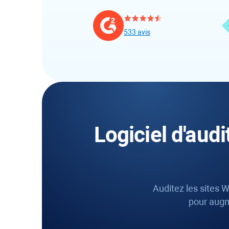
533 avis
Logiciel d'aud
Auditez les sites 
pour augme