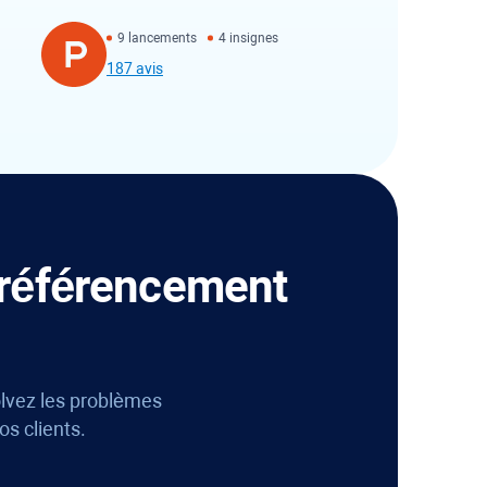
9 lancements
4 insignes
187 avis
n référencement
olvez les problèmes
os clients.