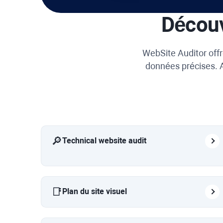
Découv
WebSite Auditor
offr
données précises. A
🔎
Technical website audit
📑
Plan du site visuel