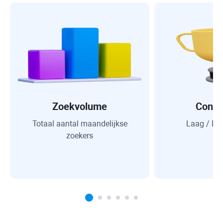
Zoekvolume
Concu
Totaal aantal maandelijkse
Laag / Mi
zoekers