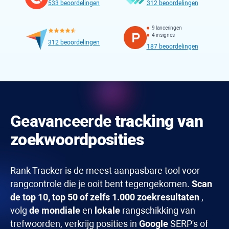
533 beoordelingen
312 beoordelingen
9 lanceringen
4 insignes
312 beoordelingen
187 beoordelingen
Geavanceerde
tracking van
zoekwoordposities
Rank Tracker
is de meest aanpasbare tool voor
rangcontrole die je ooit bent tegengekomen.
Scan
de top 10, top 50 of zelfs 1.000 zoekresultaten
,
volg
de mondiale
en
lokale
rangschikking van
trefwoorden, verkrijg posities in
Google
SERP's of