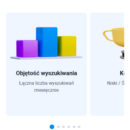
Objętość wyszukiwania
Kon
Łączna liczba wyszukiwań
Niski / Śre
miesięcznie