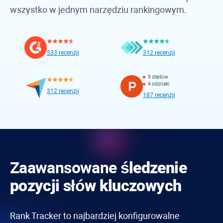
wszystko w jednym narzędziu rankingowym.
533 recenzji
312 recenzji
9 startów
4 odznaki
312 recenzji
187 recenzji
Zaawansowane
śledzenie
pozycji słów kluczowych
Rank Tracker
to najbardziej konfigurowalne