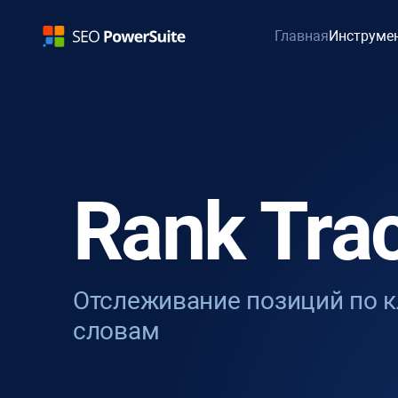
Главная
Инструме
Rank Tra
Отслеживание позиций по
словам