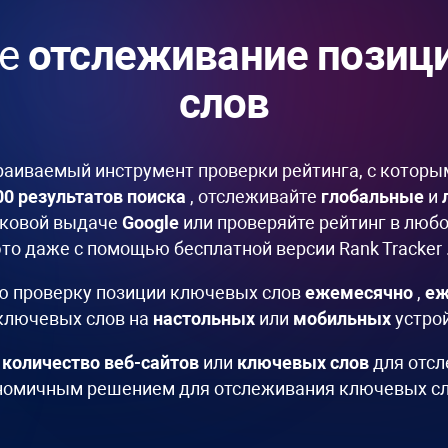
ое
отслеживание позиц
слов
аиваемый инструмент проверки рейтинга, с которым
00 результатов поиска
, отслеживайте
глобальные
и
исковой выдаче
Google
или проверяйте рейтинг в люб
то даже с помощью бесплатной версии
Rank Tracker
ую проверку позиции ключевых слов
ежемесячно
,
еж
ключевых слов на
настольных
или
мобильных
устрой
а
количество веб-сайтов
или
ключевых слов
для отс
номичным решением для отслеживания ключевых сл