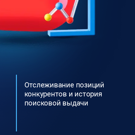
Отслеживание позиций
конкурентов и история
поисковой выдачи