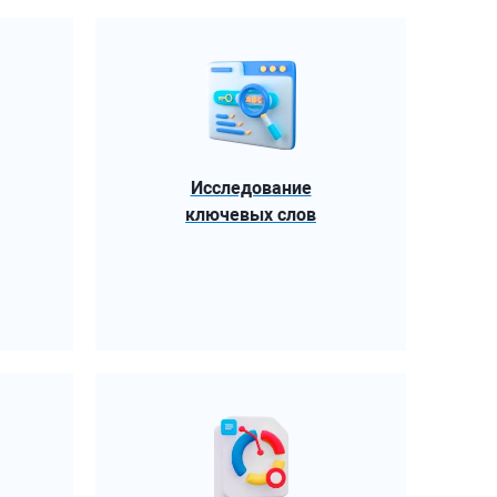
Исследование
ключевых слов