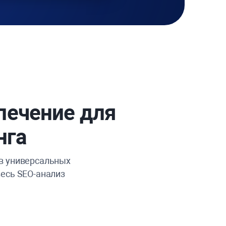
печение для
нга
 в универсальных
весь SEO-анализ