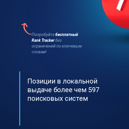
Попробуйте
бесплатный
Rank Tracker
без
ограничений по ключевым
словам!
Позиции в локальной
выдаче более чем 597
поисковых систем