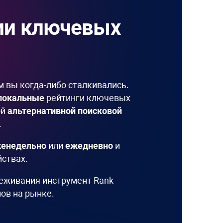
ии ключевых
 вы когда-либо сталкивались.
локальные
рейтинги ключевых
ой
альтернативной поисковой
.
енедельно
или
ежедневно
и
ствах.
леживания инструмент
Rank
ов на рынке.