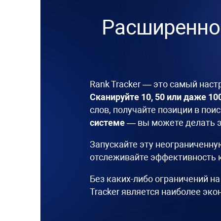
Расширенн
Rank Tracker
— это самый настр
Сканируйте 10, 50 или даже 10
слов, получайте позиции в по
системе
— вы можете делать э
Запускайте эту неограниченн
отслеживайте эффективность 
Без каких-либо ограничений н
Tracker
является наиболее эко