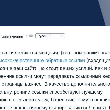
•
Русский
2 минут чтения
English
Deutsch
Español
ссылки являются мощным фактором ранжирован
Français
日本語
ысококачественные обратные ссылки
(входящие
Nederlands
Polski
ов на ваш сайт), но стоит ваших усилий. Как и
한국어
ренние ссылки могут передавать ссылочный ве
Português
Magyar
е страницы важнее. В качестве дополнительного
а внутренние ссылки способствуют лучшему
вию с пользователем, более высокому коэффиц
более эффективному сканированию веб-сайта. 