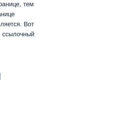
ранице, тем
анице
ляется. Вот
е ссылочный
и