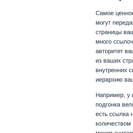
Самое ценное
могут переда
страницы ваш
много ссылоч
авторитет ва
из ваших стр
внутренних 
иерархию ваш
Например, у 
подгонка вел
есть ссылка 
количеством 