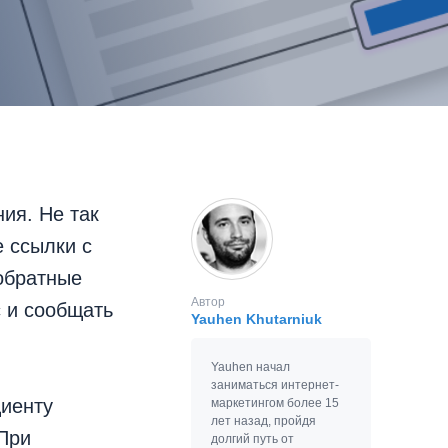
ия. Не так
 ссылки с
 обратные
Автор
с и сообщать
Yauhen Khutarniuk
Yauhen начал
заниматься интернет-
иенту
маркетингом более 15
лет назад, пройдя
При
долгий путь от