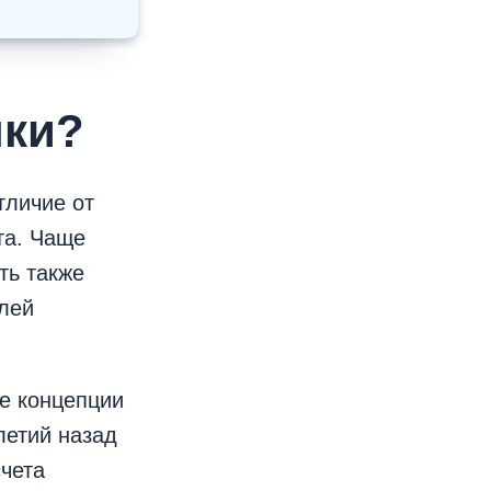
лки?
тличие от
та. Чаще
ть также
елей
е концепции
летий назад
чета