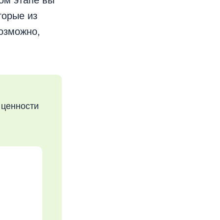
том этапе вы
торые из
озможно,
 ценности