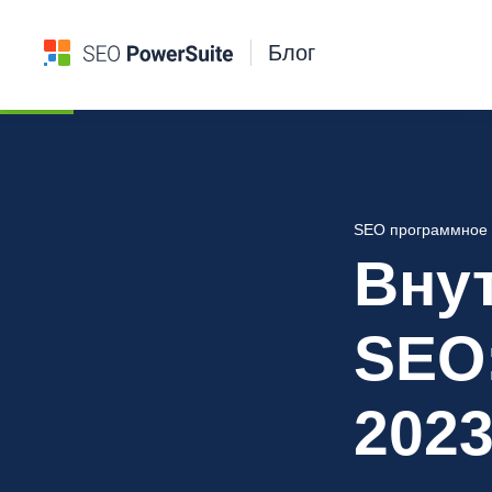
Блог
SEO программное 
Вну
SEO
202