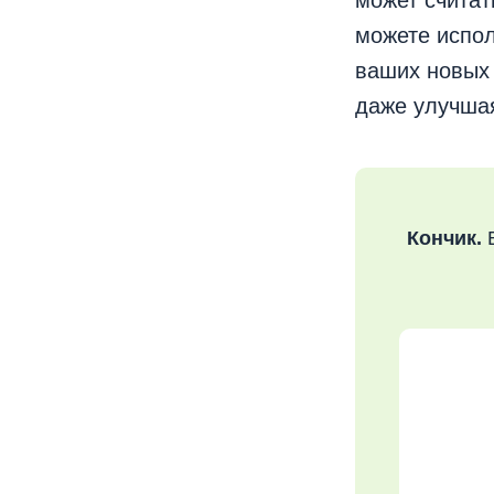
может считат
можете испол
ваших новых 
даже улучшая
Кончик.
В