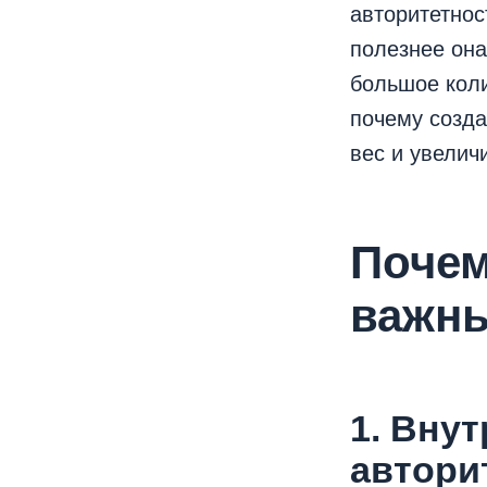
авторитетнос
полезнее она
большое коли
почему созда
вес и увелич
Почем
важн
1. Вну
автори