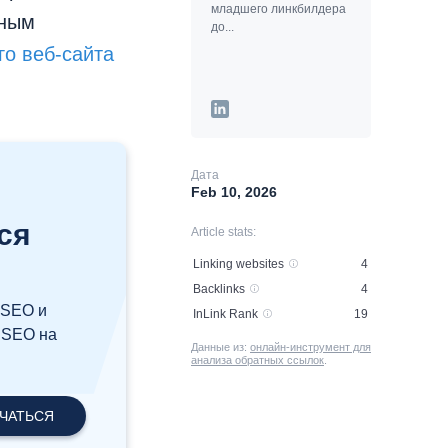
младшего линкбилдера
нным
до...
го веб-сайта
Дата
Feb 10, 2026
ся
Article stats:
Linking websites
4
Backlinks
4
 SEO и
InLink Rank
19
 SEO на
Данные из:
онлайн-инструмент для
анализа обратных ссылок
.