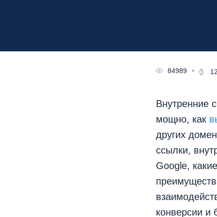
84989
•
1
Внутренние 
мощно, как
в
других домен
ссылки, внут
Google, каки
преимуществ
взаимодейст
конверсии и 