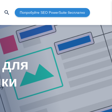
Попробуйте SEO PowerSuite бесплатно
 для
ики