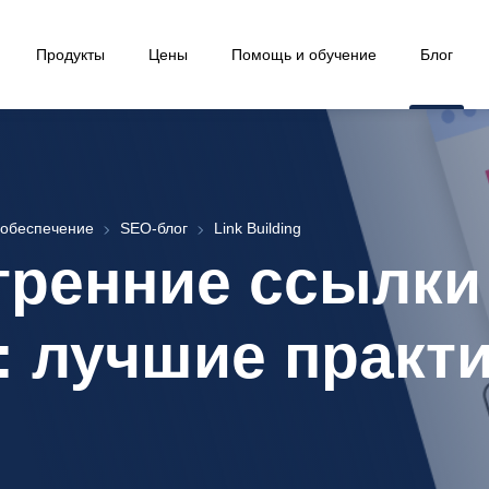
Продукты
Цены
Помощь и обучение
Блог
обеспечение
SEO-блог
Link Building
тренние ссылки
: лучшие практ
3