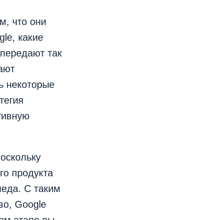
м, что они
le, какие
 передают так
ают
ть некоторые
тегия
тивную
поскольку
го продукта
педа. С таким
во, Google