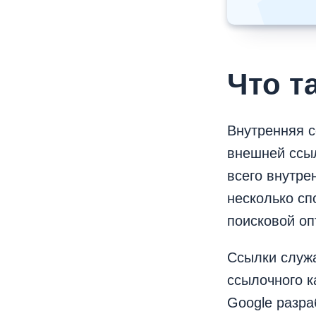
Что т
Внутренняя с
внешней ссыл
всего внутре
несколько сп
поисковой оп
Ссылки служа
ссылочного к
Google разр