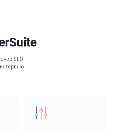
rSuite
чение SEO
х интервью