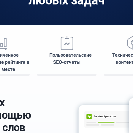
любых задач
иченное
Пользовательские
Техничес
е рейтинга в
SEO-отчеты
контен
 месте
х
омощью
 слов