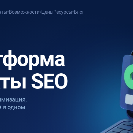
нты
Возможности
Цены
Ресурсы
Блог
тформа
кты SEO
имизация,
ё в одном