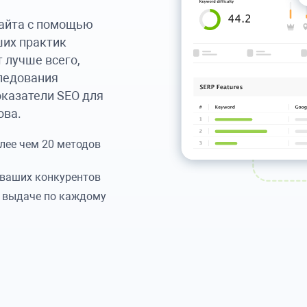
сайта с помощью
ших практик
т лучше всего,
ледования
оказатели SEO для
ова.
лее чем 20 методов
 ваших конкурентов
й выдаче по каждому