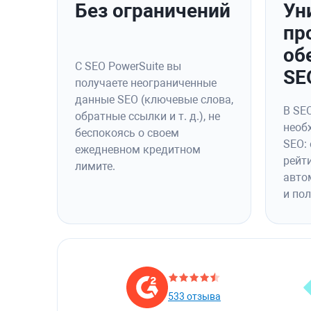
Без ограничений
Ун
пр
об
С SEO PowerSuite вы
SE
получаете неограниченные
данные SEO (ключевые слова,
В SEO
обратные ссылки и т. д.), не
необ
беспокоясь о своем
SEO:
ежедневном кредитном
рейт
лимите.
авто
и по
533 отзыва