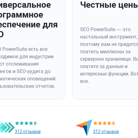
иверсальное
Честные цен
ограммное
еспечение для
SEO PowerSuite — это
O
настольный инструмент,
поэтому вам не придетс
 PowerSuite есть все
платить миллионы за
ходимое для индустрии
серверное хранилище. В
 от отслеживания
платите за данные и
ингов и SEO-аудита до
интересные функции. Вот
матических оповещений
все.
льзовательских отчетов.
312 отзывов
312 отзывов