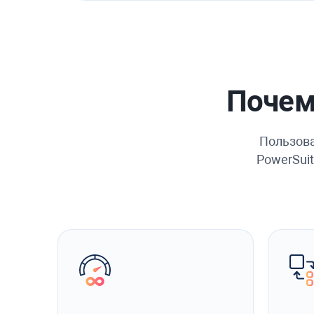
Почем
Пользова
PowerSuit