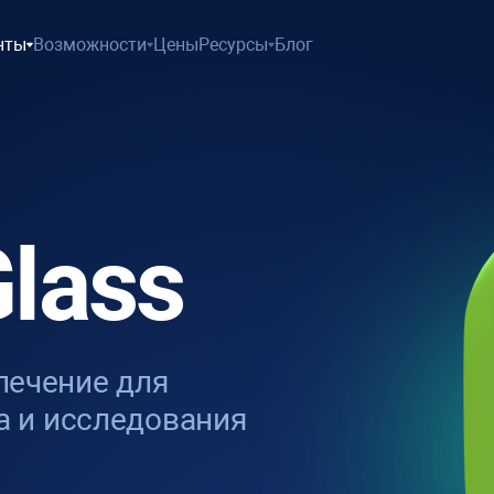
нты
Возможности
Цены
Ресурсы
Блог
lass
ечение для
а и исследования