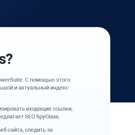
s
?
owerSuite
. С помощью этого
ьшой и актуальный индекс
изировать входящие ссылки,
редлагает
SEO SpyGlass
.
б-сайта, следить за