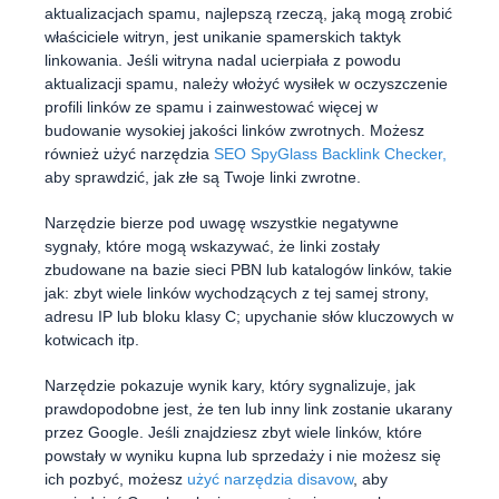
aktualizacjach spamu, najlepszą rzeczą, jaką mogą zrobić
właściciele witryn, jest unikanie spamerskich taktyk
linkowania. Jeśli witryna nadal ucierpiała z powodu
aktualizacji spamu, należy włożyć wysiłek w oczyszczenie
profili linków ze spamu i zainwestować więcej w
budowanie wysokiej jakości linków zwrotnych. Możesz
również użyć narzędzia
SEO SpyGlass Backlink Checker,
aby sprawdzić, jak złe są Twoje linki zwrotne.
Narzędzie bierze pod uwagę wszystkie negatywne
sygnały, które mogą wskazywać, że linki zostały
zbudowane na bazie sieci PBN lub katalogów linków, takie
jak: zbyt wiele linków wychodzących z tej samej strony,
adresu IP lub bloku klasy C; upychanie słów kluczowych w
kotwicach itp.
Narzędzie pokazuje wynik kary, który sygnalizuje, jak
prawdopodobne jest, że ten lub inny link zostanie ukarany
przez Google. Jeśli znajdziesz zbyt wiele linków, które
powstały w wyniku kupna lub sprzedaży i nie możesz się
ich pozbyć, możesz
użyć narzędzia disavow
, aby