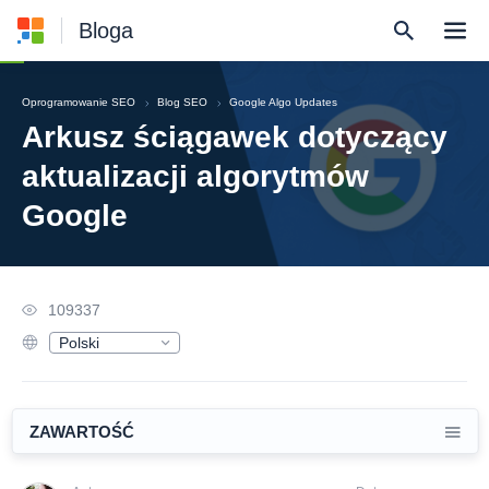
Bloga
Oprogramowanie SEO
Blog SEO
Google Algo Updates
Arkusz ściągawek dotyczący
aktualizacji algorytmów
Google
109337
Polski
English
Deutsch
Русский
Español
ZAWARTOŚĆ
Français
日本語
Nederlands