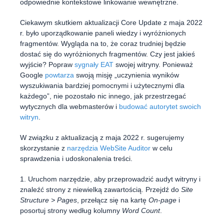
odpowiednie kontekstowe linkowanie wewnętrzne.
Ciekawym skutkiem aktualizacji Core Update z maja 2022
r. było uporządkowanie paneli wiedzy i wyróżnionych
fragmentów. Wygląda na to, że coraz trudniej będzie
dostać się do wyróżnionych fragmentów. Czy jest jakieś
wyjście? Popraw
sygnały EAT
swojej witryny. Ponieważ
Google
powtarza
swoją misję „uczynienia wyników
wyszukiwania bardziej pomocnymi i użytecznymi dla
każdego”, nie pozostało nic innego, jak przestrzegać
wytycznych dla webmasterów i
budować autorytet swoich
witryn
.
W związku z aktualizacją z maja 2022 r. sugerujemy
skorzystanie z
narzędzia WebSite Auditor
w celu
sprawdzenia i udoskonalenia treści.
1. Uruchom narzędzie, aby przeprowadzić audyt witryny i
znaleźć strony z niewielką zawartością. Przejdź do
Site
Structure > Pages
, przełącz się na kartę
On-page
i
posortuj strony według kolumny
Word Count
.