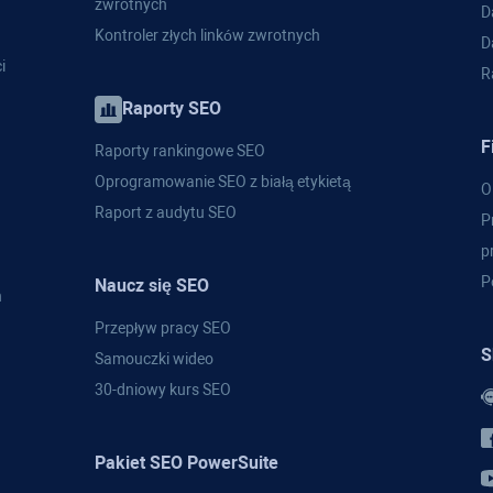
zwrotnych
D
Kontroler złych linków zwrotnych
D
i
R
Raporty SEO
F
Raporty rankingowe SEO
Oprogramowanie SEO z białą etykietą
O
Raport z audytu SEO
P
p
P
Naucz się SEO
h
Przepływ pracy SEO
S
Samouczki wideo
30-dniowy kurs SEO
Pakiet SEO PowerSuite