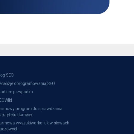
log SEO
ecenzje oprogramowania SEO
tudium przypadku
EOWiki
armowy program do sprawdzania
utorytetu domeny
armowa wyszukiwarka luk w słowach
luczowych