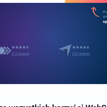
Pr
st
og
312 recenzji
312 recenzji