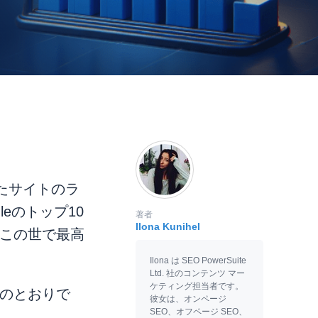
たサイトのラ
eのトップ10
著者
Ilona Kunihel
とこの世で最高
Ilona は SEO PowerSuite
Ltd. 社のコンテンツ マー
ケティング担当者です。
次のとおりで
彼女は、オンページ
SEO、オフページ SEO、