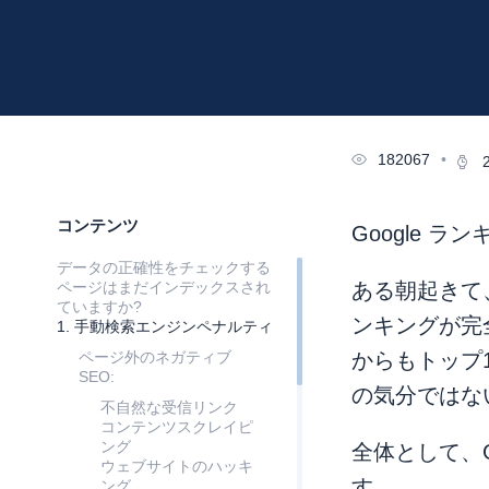
182067
•
コンテンツ
Google 
データの正確性をチェックする
ページはまだインデックスされ
ある朝起きて
ていますか?
ンキングが完全
1. 手動検索エンジンペナルティ
ページ外のネガティブ
からもトップ
SEO:
の気分ではな
不自然な受信リンク
コンテンツスクレイピ
ング
全体として、G
ウェブサイトのハッキ
す。
ング