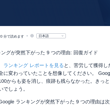
•
日本語
20 分で読めます
English
Deutsch
Русский
ランキングが突然下がった 9 つの理由: 回復ガイド
Español
Français
Nederlands
、
ランキング レポートを見る
と、苦労して獲得し
Polski
한국어
に変わっていたことを想像してください。 Googl
Português
Magyar
100からも姿を消し、痕跡も残らなかった。きっ
いでしょう。
oogle ランキングが突然下がった 9 つの理由は