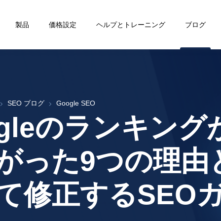
製品
価格設定
ヘルプとトレーニング
ブログ
SEO ブログ
Google SEO
ogleのランキング
がった9つの理由
て修正するSEO