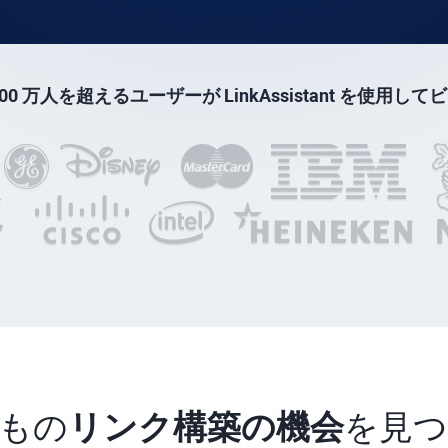
0 万人を超えるユーザーが LinkAssistant を使用
もの
リンク構築の機会
を見