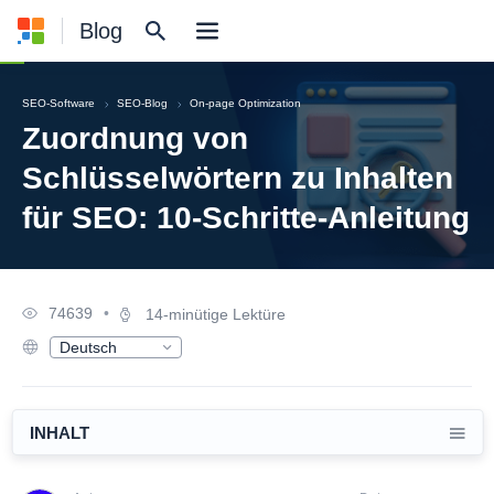
Blog
SEO-Software
SEO-Blog
On-page Optimization
Zuordnung von
Schlüsselwörtern zu Inhalten
für SEO: 10-Schritte-Anleitung
74639
•
14-minütige Lektüre
Deutsch
English
Русский
Español
Français
INHALT
日本語
Nederlands
Polski