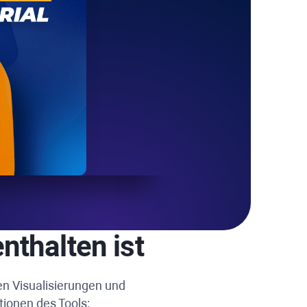
nthalten ist
hen Visualisierungen und
tionen des Tools: