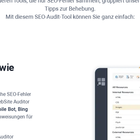
eren Tools, die nur SEO-Fehler sammeln, gruppiert unse
Tipps zur Behebung.
Mit diesem SEO-Audit-Tool können Sie ganz einfach:
 wie
sche SEO-Fehler
bSite Auditor
ile Bot,
Bing
nweisungen für
uditor