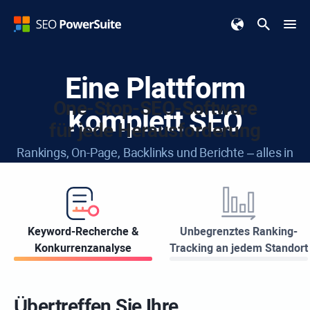
Eine Plattform
One-Stop-SEO-Software
Komplett SEO
für jede Herausforderung
Rankings, On-Page, Backlinks und Berichte – alles in
einem benutzerfreundlichen Toolkit.
Kostenlos herunterladen
Keyword-Recherche &
Unbegrenztes Ranking-
Konkurrenzanalyse
Tracking an jedem Standort
Verfügbar für:
Windows
Apple
Linux
Übertreffen Sie Ihre