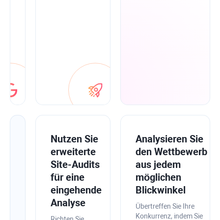
Planner
zusammen,
um
alles
an
einem
Ort
zu
haben.
Verbessern
Nutzen Sie
Analysieren Sie
Sie
erweiterte
den Wettbewerb
die
Site-Audits
aus jedem
Integrität
für eine
möglichen
Ihrer
eingehende
Blickwinkel
Site
Analyse
Übertreffen Sie Ihre
mit
Konkurrenz, indem Sie
Richten Sie