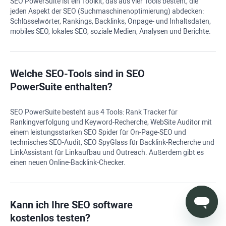
SEO PowerSuite
ist ein Toolkit, das aus vier Tools besteht, die
jeden Aspekt der SEO (Suchmaschinenoptimierung) abdecken:
Schlüsselwörter, Rankings, Backlinks, Onpage- und Inhaltsdaten,
mobiles SEO, lokales SEO, soziale Medien, Analysen und Berichte.
Welche SEO-Tools sind in
SEO
PowerSuite
enthalten?
SEO PowerSuite besteht aus 4 Tools:
Rank Tracker
für
Rankingverfolgung und Keyword-Recherche,
WebSite Auditor
mit
einem leistungsstarken SEO Spider für On-Page-SEO und
technisches SEO-Audit,
SEO SpyGlass
für Backlink-Recherche und
LinkAssistant für Linkaufbau und Outreach. Außerdem gibt es
einen neuen Online-Backlink-Checker.
Kann ich Ihre
SEO software
kostenlos testen?