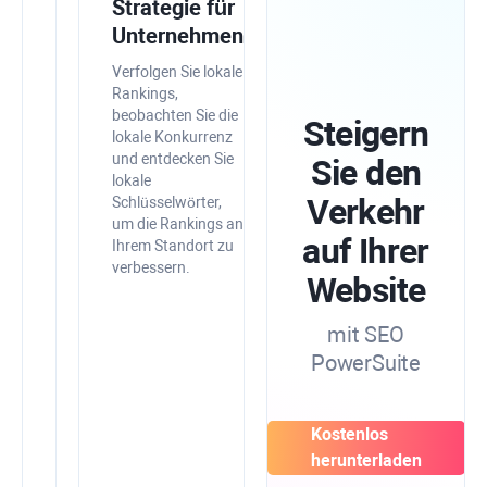
PowerSuite
Strategie für
mit
Unternehmenswachstum
Google-
Verfolgen Sie lokale
Tools
Rankings,
beobachten Sie die
für
Steigern
lokale Konkurrenz
höhere
und entdecken Sie
Sie den
Präzision
lokale
Verkehr
Schlüsselwörter,
Führen
um die Rankings an
Sie
auf Ihrer
Ihrem Standort zu
SEO-
verbessern.
Daten
Website
aus
der
mit SEO
Google
PowerSuite
Search
Console,
Analytics
und
Kostenlos
dem
herunterladen
Keyword