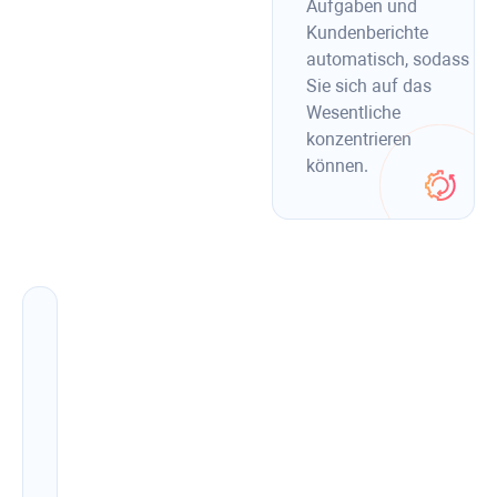
Aufgaben und
Kundenberichte
automatisch, sodass
Sie sich auf das
Wesentliche
konzentrieren
können.
Erstellen
Sie
SEO-
optimierte
Inhalte,
die