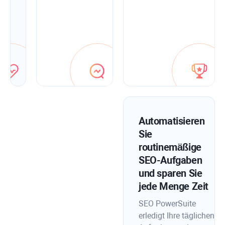
Sie
diese
umgehend
mit
In-
App-
Optimierungstipps.
Automatisieren
Sie
routinemäßige
SEO-Aufgaben
und sparen Sie
jede Menge Zeit
SEO PowerSuite
erledigt Ihre täglichen