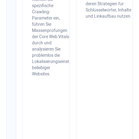
deren Strategien für
Tipps
spezifische
Schlüsselwörter, Inhalte
Crawling-
zur
und Linkaufbau nutzen.
Parameter ein,
In-
führen Sie
App-
Massenprüfungen
Optimierung
der Core Web Vitals
durch und
Überprüfen
analysieren Sie
Sie
problemlos die
Ihre
Lokalisierungseinstellungen
Website,
beliebiger
erkennen
Websites.
Sie
schnell
technische
Probleme
und
Onpage-
SEO-
Probleme
und
beheben