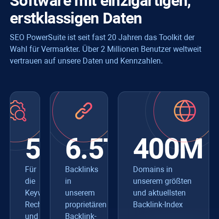
Software mit einzigartigen,
erstklassigen Daten
SEO PowerSuite ist seit fast 20 Jahren das Toolkit der
Wahl für Vermarkter. Über 2 Millionen Benutzer weltweit
vertrauen auf unsere Daten und Kennzahlen.
550+
6.5T
400M
Für
Backlinks
Domains in
die
in
unserem größten
Keyword-
unserem
und aktuellsten
Recherche
proprietären
Backlink-Index
und
Backlink-