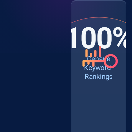
100
Genaue
Keyword-
Rankings