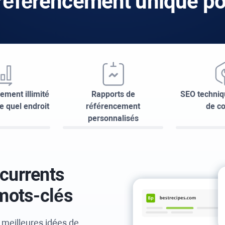
 référencement unique p
ement illimité
Rapports de
SEO techniq
e quel endroit
référencement
de c
personnalisés
currents
 mots-clés
s meilleures idées de