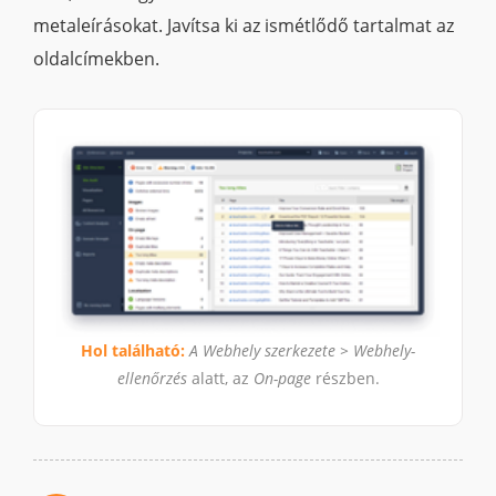
metaleírásokat. Javítsa ki az ismétlődő tartalmat az
oldalcímekben.
Hol található:
A Webhely szerkezete > Webhely-
ellenőrzés
alatt, az
On-page
részben.