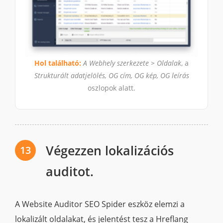
Hol található:
A Webhely szerkezete > Oldalak
, a
Strukturált adatjelölés, OG cím, OG kép, OG leírás
oszlopok alatt.
Végezzen lokalizációs
13
auditot.
A Website Auditor SEO Spider eszköz elemzi a
lokalizált oldalakat, és jelentést tesz a Hreflang