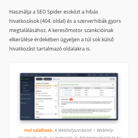
Használja a SEO Spider eszközt a hibás
hivatkozások (404. oldal) és a szerverhibák gyors
megtalálásához. A keresőmotor szankcióinak
elkerülése érdekében ügyeljen a túl sok külső
hivatkozást tartalmazó oldalakra is.
Hol található:
A Webhelyszerkezet > Webhely-
ellenőrzés
alatt, az
Indexelés és feltérképezhetőség
és