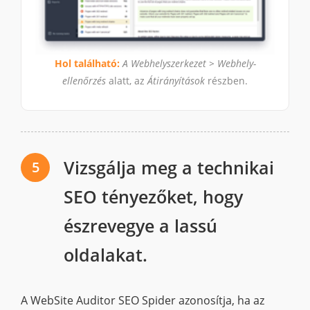
Hol található:
A Webhelyszerkezet > Webhely-
ellenőrzés
alatt, az
Átirányítások
részben.
Vizsgálja meg a technikai
5
SEO tényezőket, hogy
észrevegye a lassú
oldalakat.
A WebSite Auditor SEO Spider azonosítja, ha az