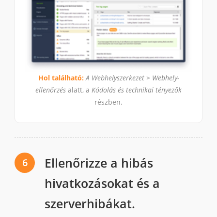
Hol található:
A Webhelyszerkezet > Webhely-
ellenőrzés
alatt, a
Kódolás és technikai tényezők
részben.
Ellenőrizze a hibás
6
hivatkozásokat és a
szerverhibákat.