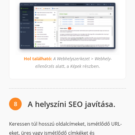
Hol található:
A Webhelyszerkezet > Webhely-
ellenőrzés
alatt, a
Képek
részben.
A helyszíni SEO javítása.
8
Keressen túl hosszú oldalcímeket, ismétlődő URL-
eket, üres vagy ismétlődő címkéket és