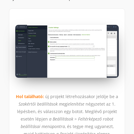
Hol található:
új projekt létrehozásakor jelölje be a
Szakértői beállítások megjelenítése
négyzetet az 1.
lépésben, és válasszon egy botot. Meglévő projekt
esetén lépjen
a Beállítások > Feltérképező robot
beállításai menüpontra
, és tegye meg ugyanezt,
majd kattintson
a Projekt újraépítése elemre
.