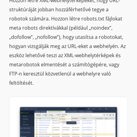
Hozzon létre XML-webhelytérképeket, hogy URL-
struktúráját jobban hozzáférhetővé tegye a
robotok számára. Hozzon létre robots.txt fájlokat
meta robots direktívákkal (például „noindex”,
„dofollow”, „nofollow”), hogy utasítsa a robotokat,
hogyan vizsgálják meg az URL-eket a webhelyén. Az
eszköz lehetővé teszi az XML-webhelytérképek és
metarobotok elmentését a számítógépére, vagy
FTP-n keresztül közvetlenül a webhelyre való
feltöltését.