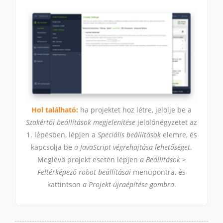
Hol található:
ha projektet hoz létre, jelölje be a
Szakértői beállítások megjelenítése
jelölőnégyzetet az
1. lépésben, lépjen a
Speciális beállítások
elemre, és
kapcsolja be
a JavaScript végrehajtása lehetőséget
.
Meglévő projekt esetén lépjen
a Beállítások >
Feltérképező robot beállításai
menüpontra, és
kattintson
a Projekt újraépítése gombra
.