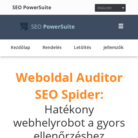
SEO PowerSuite
ENGLISH
ESPAÑOL
FRANÇAIS
SEO
PowerSuite
日本語
NEDERLANDS
DEUTSCH
Kezdőlap
Rendelés
Letöltés
POLSKI
Jellemzők
한국어
PУССКИЙ
PORTUGUÊS
Weboldal Auditor
MAGYAR
SEO Spider:
Hatékony
webhelyrobot a gyors
ellenőrzéshez