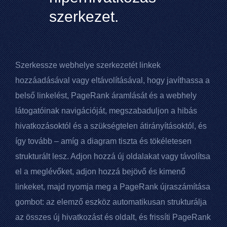
szerkezet.
Szerkessze webhelye szerkezetét linkek
hozzáadásával vagy eltávolításával, hogy javíthassa a
belső linkelést,
PageRank
áramlását és a webhely
látogatóinak navigációját, megszabaduljon a hibás
hivatkozásoktól és a szükségtelen átirányításoktól, és
így tovább – amíg a diagram tiszta és tökéletesen
strukturált lesz. Adjon hozzá új oldalakat vagy távolítsa
el a meglévőket, adjon hozzá bejövő és kimenő
linkeket, majd nyomja meg a
PageRank
újraszámítása
gombot: az elemző eszköz automatikusan strukturálja
az összes új hivatkozást és oldalt, és frissíti
PageRank