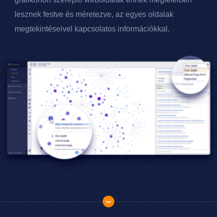
lesznek festve és méretezve, az egyes oldalak
megtekintéseivel kapcsolatos információkkal.