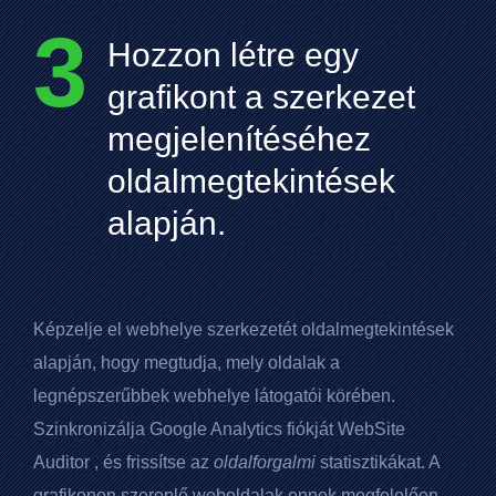
3
Hozzon létre egy
grafikont a szerkezet
megjelenítéséhez
oldalmegtekintések
alapján.
Képzelje el webhelye szerkezetét oldalmegtekintések
alapján, hogy megtudja, mely oldalak a
legnépszerűbbek webhelye látogatói körében.
Szinkronizálja
Google Analytics
fiókját
WebSite
Auditor
, és frissítse az
oldalforgalmi
statisztikákat. A
grafikonon szereplő weboldalak ennek megfelelően