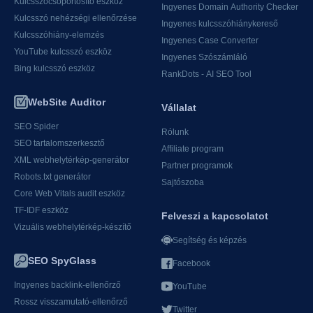
Kulcsszócsoportosító eszköz
Ingyenes Domain Authority Checker
Kulcsszó nehézségi ellenőrzése
Ingyenes kulcsszóhiánykereső
Kulcsszóhiány-elemzés
Ingyenes Case Converter
YouTube kulcsszó eszköz
Ingyenes Szószámláló
Bing kulcsszó eszköz
RankDots - AI SEO Tool
WebSite Auditor
Vállalat
SEO Spider
Rólunk
SEO tartalomszerkesztő
Affiliate program
XML webhelytérkép-generátor
Partner programok
Robots.txt generátor
Sajtószoba
Core Web Vitals audit eszköz
TF-IDF eszköz
Felveszi a kapcsolatot
Vizuális webhelytérkép-készítő
Segítség és képzés
SEO SpyGlass
Facebook
Ingyenes backlink-ellenőrző
YouTube
Rossz visszamutató-ellenőrző
Twitter