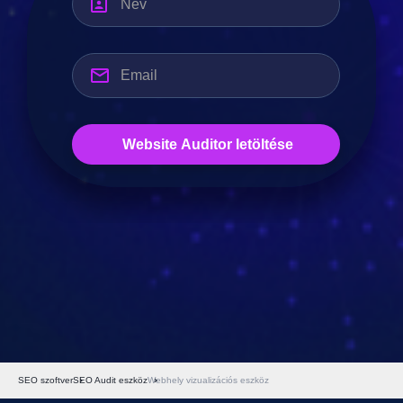
SEO szoftver
SEO Audit eszköz
Webhely vizualizációs eszköz