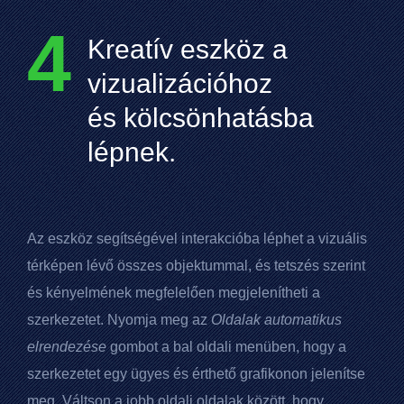
4
Kreatív eszköz a
vizualizációhoz
és kölcsönhatásba
lépnek.
Az eszköz segítségével interakcióba léphet a vizuális
térképen lévő összes objektummal, és tetszés szerint
és kényelmének megfelelően megjelenítheti a
szerkezetet. Nyomja meg az
Oldalak automatikus
elrendezése
gombot a bal oldali menüben, hogy a
szerkezetet egy ügyes és érthető grafikonon jelenítse
meg. Váltson a jobb oldali oldalak között, hogy