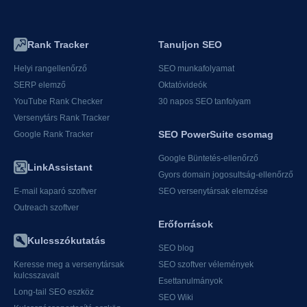
Rank Tracker
Tanuljon SEO
Helyi rangellenőrző
SEO munkafolyamat
SERP elemző
Oktatóvideók
YouTube Rank Checker
30 napos SEO tanfolyam
Versenytárs Rank Tracker
SEO PowerSuite csomag
Google Rank Tracker
Google Büntetés-ellenőrző
LinkAssistant
Gyors domain jogosultság-ellenőrző
E-mail kaparó szoftver
SEO versenytársak elemzése
Outreach szoftver
Erőforrások
Kulcsszókutatás
SEO blog
Keresse meg a versenytársak
SEO szoftver vélemények
kulcsszavait
Esettanulmányok
Long-tail SEO eszköz
SEO Wiki