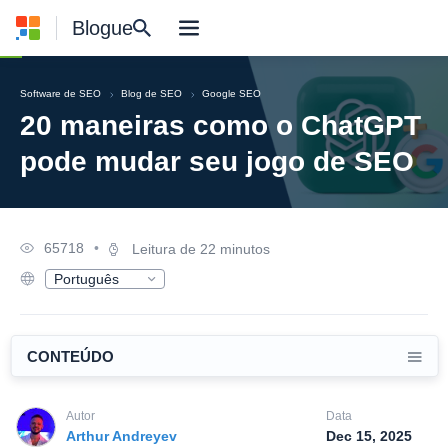
Blogue
Software de SEO
Blog de SEO
Google SEO
20 maneiras como o ChatGPT
pode mudar seu jogo de SEO
65718
•
Leitura de 22 minutos
Português
English
Deutsch
Русский
Español
CONTEÚDO
Français
日本語
Nederlands
Autor
Data
Polski
Arthur Andreyev
Dec 15, 2025
한국어