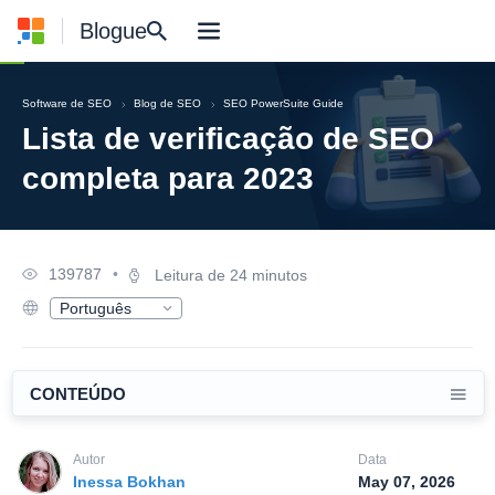
Blogue
Software de SEO
Blog de SEO
SEO PowerSuite Guide
Lista de verificação de SEO
completa para 2023
139787
•
Leitura de 24 minutos
Português
English
Deutsch
Русский
Español
CONTEÚDO
Français
日本語
Nederlands
Autor
Data
Polski
Inessa Bokhan
May 07, 2026
한국어