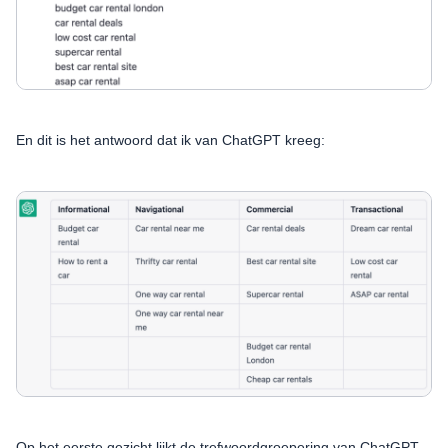
En dit is het antwoord dat ik van ChatGPT kreeg:
Op het eerste gezicht lijkt de trefwoordgroepering van ChatGPT