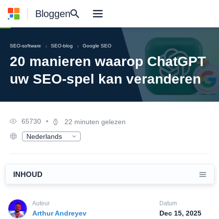
Bloggen
SEO-software
SEO-blog
Google SEO
20 manieren waarop ChatGPT
uw SEO-spel kan veranderen
65730
•
22 minuten gelezen
Nederlands
English
Deutsch
Русский
Español
INHOUD
Français
日本語
Polski
Auteur
Datum
한국어
Arthur Andreyev
Dec 15, 2025
Português