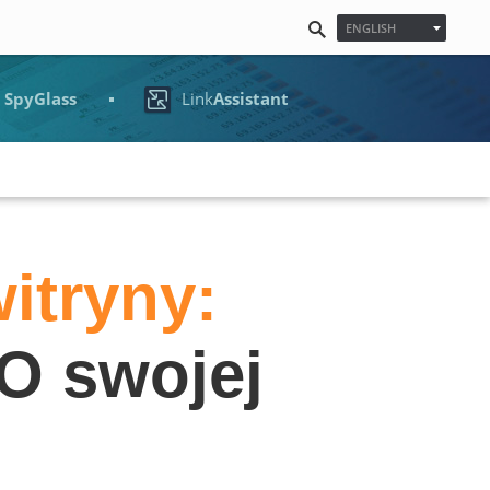
ENGLISH
ESPAÑOL
FRANÇAIS
O
SpyGlass
Link
Assistant
日本語
NEDERLANDS
DEUTSCH
POLSKI
한국어
PУССКИЙ
PORTUGUÊS
MAGYAR
itryny:
EO swojej