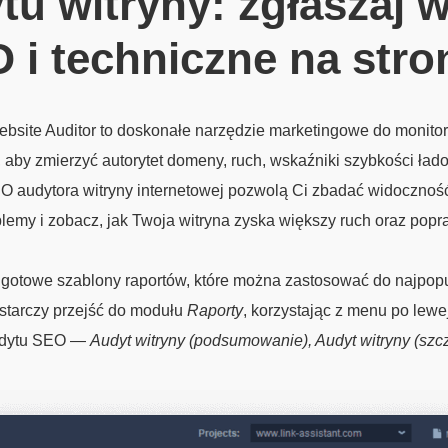
tu witryny: zgłaszaj 
i techniczne na stro
bsite Auditor to doskonałe narzędzie marketingowe do monitor
y, aby zmierzyć autorytet domeny, ruch, wskaźniki szybkości ład
O audytora witryny internetowej pozwolą Ci zbadać widocznoś
oblemy i zobacz, jak Twoja witryna zyska większy ruch oraz popr
gotowe szablony raportów, które można zastosować do najpopula
ystarczy przejść do modułu
Raporty
, korzystając z menu po lewe
audytu SEO —
Audyt witryny (podsumowanie), Audyt witryny (szc