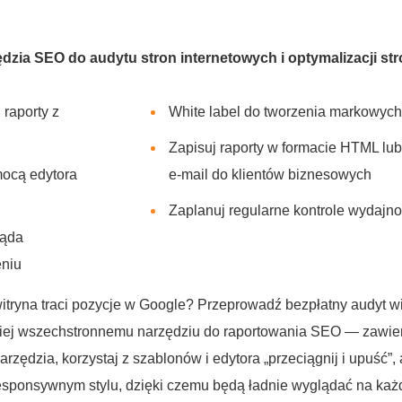
ędzia SEO do audytu stron internetowych i optymalizacji st
 raporty z
White label do tworzenia markowych
Zapisuj raporty w formacie HTML lub
ocą edytora
e-mail do klientów biznesowych
Zaplanuj regularne kontrole wydajno
ląda
eniu
tryna traci pozycje w Google? Przeprowadź bezpłatny audyt wi
rdziej wszechstronnemu narzędziu do raportowania SEO — zawi
narzędzia, korzystaj z szablonów i edytora „przeciągnij i upuść
responsywnym stylu, dzięki czemu będą ładnie wyglądać na ka