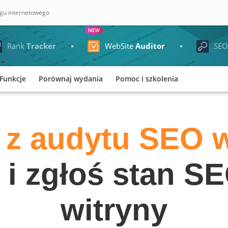
ngu internetowego
Rank
Tracker
WebSite
Auditor
SE
Funkcje
Porównaj wydania
Pomoc i szkolenia
 z audytu SEO w
i zgłoś stan S
witryny