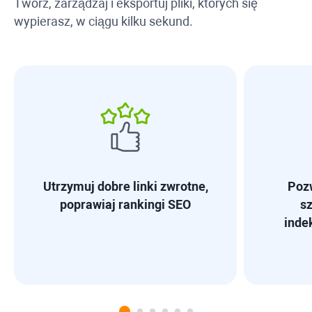
Twórz, zarządzaj i eksportuj pliki, których się
wypierasz, w ciągu kilku sekund.
Utrzymuj dobre linki zwrotne,
Poz
poprawiaj rankingi SEO
sz
inde