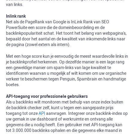
van links.
Inlink rank
Net als de PageRank van Google is
InLink Rank
van SEO
PowerSuite een score die de domeinbeoordeling en de
backlinkpopulariteit schat. Het toont het belang van webpagina's,
bepaald door het aantal en de kwaliteit van inkomende links naar
de pagina (zowel extern als intern).
Met een hoge score kun je eenvoudig de meest waardevolle links in
je backlinkprofiel herkennen. Op dezelfde manier is een lage rang
een geweldige manier om spam-links van lage kwaliteit te
identificeren waarvan u mogelijk af wilt komen om uw organische
verkeer te beschermen tegen Penguin, Spambrain en handmatige
boetes.
API-toegang voor professionele gebruikers
Als u backlinks wilt monitoren met behulp van onze index buiten
de backlink checker zelf, kunt u tegen een aangepaste prijs
toegang tot onze
API
aanvragen. Integreer onze backlink-index op
uw gemak in uw dashboard of werkruimte en ontvang alle
gegevens die u nodig heeft. Een gebruiker met API-toegang kan
tot 3.000.000 backlinks ophalen en die gegevens elke maand in