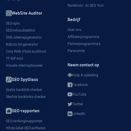
RankDots - AI SEO Tool
WebSite Auditor
Bedrijf
SEO-spin
Over ons
SEO-inhoudseditor
Affiliate-programma
XML-sitemapgenerator
Partnerprogramma's
Robots.txt-generator
Persruimte
Core Web Vitals-audittool
TF-IDF-tool
Neem contact op
Visuele sitemapbouwer
Hulp & opleiding
SEO SpyGlass
Facebook
Gratis backlink-checker
YouTube
Slechte backlinks-checker
Twitter
SEO-rapporten
LinkedIn
SEO-rankingsrapporten
White label SEO-software