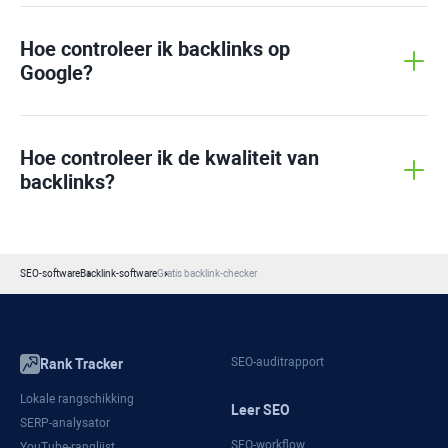
Hoe controleer ik backlinks op
Google?
Hoe controleer ik de kwaliteit van
backlinks?
SEO-software
Backlink-software
Gratis backlink-checker
SEO-auditrapport
Rank Tracker
Lokale rangschikking
Leer SEO
SERP-analysator
SEO-workflow
YouTube-ranglijst