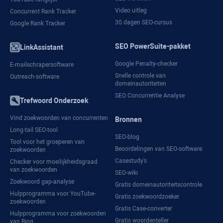
Video uitleg
Concurrent Rank Tracker
30 dagen SEO-cursus
Google Rank Tracker
SEO PowerSuite-pakket
LinkAssistant
Google Penalty-checker
E-mailschrapersoftware
Snelle controle van
Outreach-software
domeinautoriteiten
SEO Concurrentie Analyse
Trefwoord Onderzoek
Vind zoekwoorden van concurrenten
Bronnen
Long-tail SEO-tool
SEO-blog
Tool voor het groeperen van
Beoordelingen van SEO-software
zoekwoorden
Casestudy's
Checker voor moeilijkheidsgraad
van zoekwoorden
SEO-wiki
Zoekwoord gap-analyse
Gratis domeinautoriteitscontrole
Hulpprogramma voor YouTube-
Gratis zoekwoordzoeker
zoekwoorden
Gratis Case-converter
Hulpprogramma voor zoekwoorden
Gratis woordenteller
van Bing