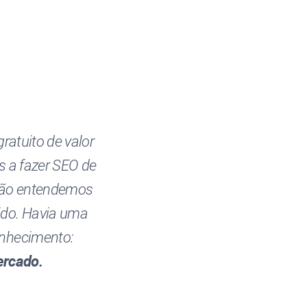
ratuito de valor
 a fazer SEO de
 Não entendemos
ido. Havia uma
onhecimento:
ercado.