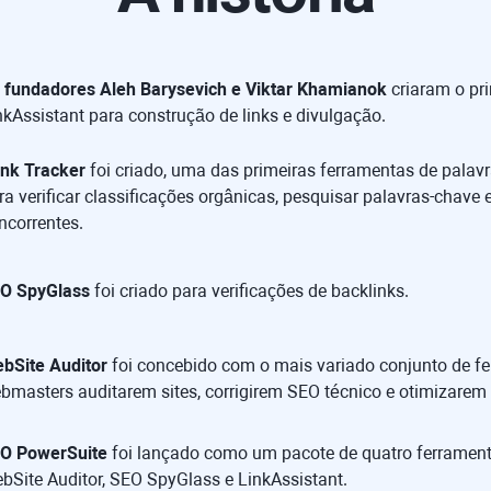
 fundadores
Aleh Barysevich
e
Viktar Khamianok
criaram o pri
nkAssistant para construção de links e divulgação.
nk Tracker
foi criado, uma das primeiras ferramentas de palav
ra verificar classificações orgânicas, pesquisar palavras-chave e
ncorrentes.
O SpyGlass
foi criado para verificações de backlinks.
bSite Auditor
foi concebido com o mais variado conjunto de f
bmasters auditarem sites, corrigirem SEO técnico e otimizarem
O PowerSuite
foi lançado como um pacote de quatro ferrament
bSite Auditor, SEO SpyGlass e LinkAssistant.