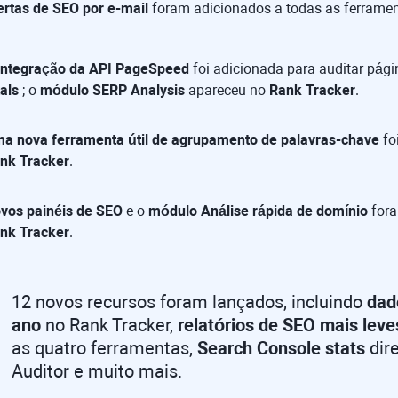
ertas de SEO por e-mail
foram adicionados a todas as ferramen
integração da API PageSpeed
foi adicionada para auditar pág
tals
; o
módulo SERP Analysis
apareceu no
Rank Tracker
.
a nova ferramenta útil de agrupamento de palavras-chave
fo
nk Tracker
.
vos painéis de SEO
e o
módulo Análise rápida de domínio
fora
nk Tracker
.
12 novos recursos foram lançados, incluindo
dad
ano
no
Rank Tracker
,
relatórios de SEO mais leve
as quatro ferramentas,
Search Console stats
dir
Auditor
e muito mais.