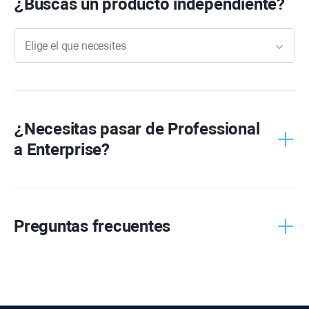
¿Buscas un producto independiente?
Elige el que necesites
Rank
Tracker
WebSite
Auditor
¿Necesitas pasar de
Professional
a
Enterprise
?
SEO
SpyGlass
Link
Assistant
Preguntas frecuentes