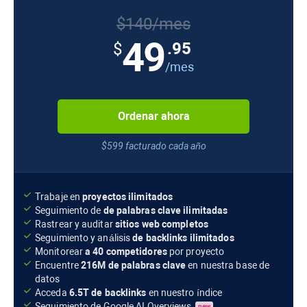
$140/mes
49
.95
$
/mes
Ordenar ahora
$599 facturado cada año
Trabaje en
proyectos ilimitados
Seguimiento de
de palabras clave ilimitadas
Rastrear y auditar
sitios web completos
Seguimiento y análisis
de backlinks ilimitados
Monitorear
a 40 competidores
por proyecto
Encuentre
216M
de palabras clave
en nuestra base de
datos
Acceda
6.5T
de backlinks
en nuestro índice
Seguimiento de
Google AI Overviews
new