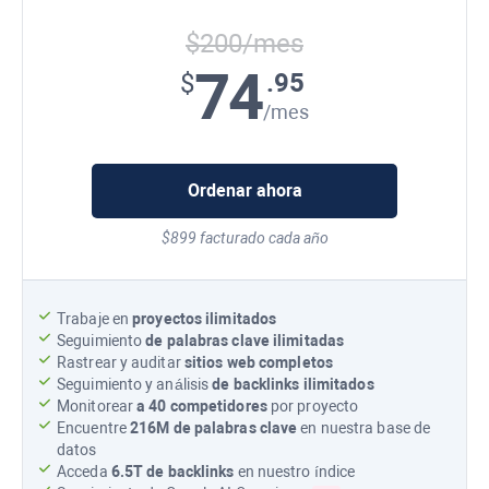
$200/mes
74
.95
$
/mes
Ordenar ahora
$899 facturado cada año
Trabaje en
proyectos ilimitados
Seguimiento
de palabras clave ilimitadas
Rastrear y auditar
sitios web completos
Seguimiento y análisis
de backlinks ilimitados
Monitorear
a 40 competidores
por proyecto
Encuentre
216M
de palabras clave
en nuestra base de
datos
Acceda
6.5T
de backlinks
en nuestro índice