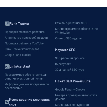
Отчеты о рейтинге SEO
Rank Tracker
SEO-программное обеспечение
Проверка местного рейтинга
White Label
Анализатор поисковой выдачи
Отчет о SEO аудите
Проверка рейтинга YouTube
Rank Tracker конкурентов
Изучите SEO
Google Rank Tracker
SEO рабочий процесс
Видеоуроки
LinkAssistant
30-дневный SEO-курс
Программное обеспечение для
очистки электронной почты
Пакет SEO PowerSuite
Информационное программное
обеспечение
Google Penalty Checker
Быстрая проверка авторитета
домена
Исследование ключевых
слов
SEO-анализ конкурентов