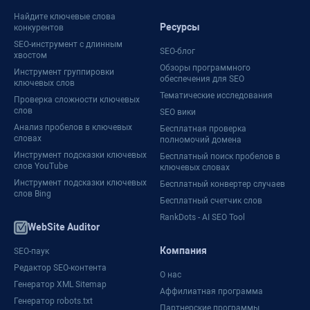
Найдите ключевые слова
Ресурсы
конкурентов
SEO-инструмент с длинным
SEO-блог
хвостом
Обзоры программного
Инструмент группировки
обеспечения для SEO
ключевых слов
Тематические исследования
Проверка сложности ключевых
слов
SEO вики
Анализ пробелов в ключевых
Бесплатная проверка
словах
полномочий домена
Инструмент подсказки ключевых
Бесплатный поиск пробелов в
слов YouTube
ключевых словах
Инструмент подсказки ключевых
Бесплатный конвертер случаев
слов Bing
Бесплатный счетчик слов
RankDots - AI SEO Tool
WebSite Auditor
Компания
SEO-паук
Редактор SEO-контента
О нас
Генератор XML Sitemap
Аффилиатная программа
Генератор robots.txt
Партнерские программы