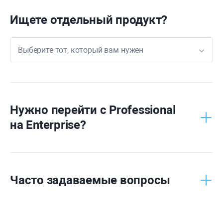
Ищете отдельный продукт?
Выберите тот, который вам нужен
Rank
Tracker
WebSite
Auditor
Нужно перейти с
Professional
на
Enterprise
?
SEO
SpyGlass
Link
Assistant
Часто задаваемые вопросы