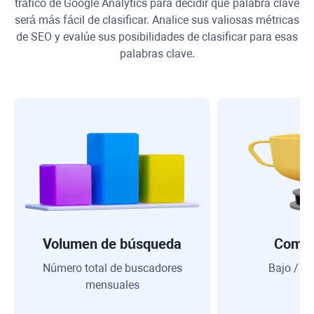
tráfico de
Google Analytics
para decidir qué palabra clave
será más fácil de clasificar. Analice sus valiosas métricas
de SEO y evalúe sus posibilidades de clasificar para esas
palabras clave.
Volumen de búsqueda
Compe
Número total de buscadores
Bajo / Me
mensuales