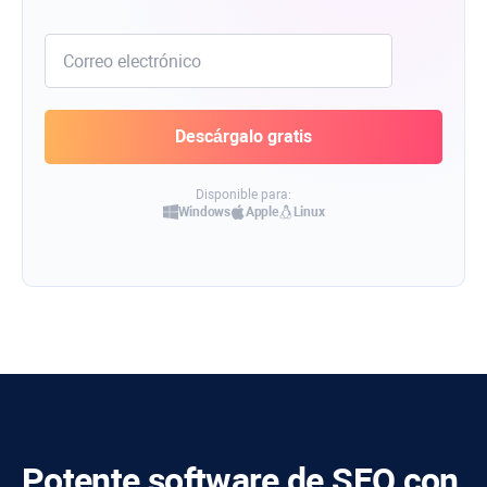
Disponible para:
Windows
Apple
Linux
Potente software de SEO con