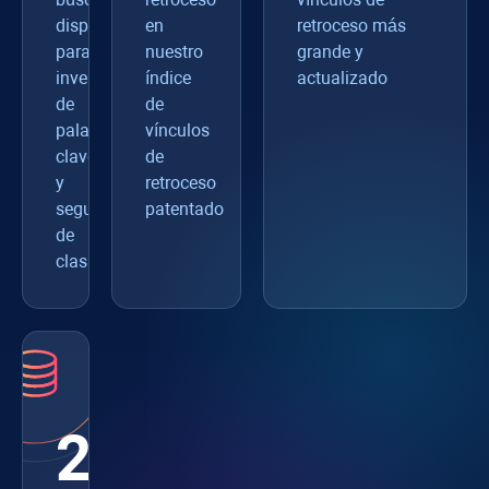
disponibles
en
retroceso más
para
nuestro
grande y
investigación
índice
actualizado
de
de
palabras
vínculos
clave
de
y
retroceso
seguimiento
patentado
de
clasificación.
216M