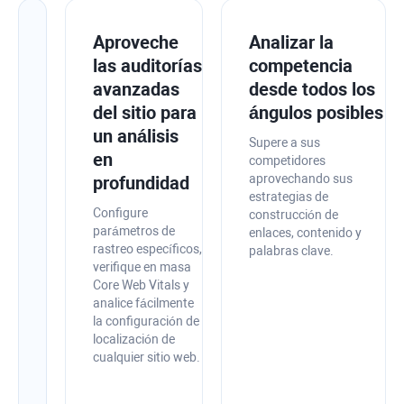
Mejore
Aproveche
Analizar la
la
las auditorías
competencia
salud
avanzadas
desde todos los
de
del sitio para
ángulos posibles
su
un análisis
Supere a sus
sitio
en
competidores
aprovechando sus
con
profundidad
estrategias de
consejos
Configure
construcción de
de
parámetros de
enlaces, contenido y
rastreo específicos,
optimización
palabras clave.
verifique en masa
en
Core Web Vitals y
la
analice fácilmente
aplicación
la configuración de
localización de
Audite
cualquier sitio web.
su
sitio