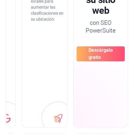
locales para
Combine
aumentar las
web
datos
clasificaciones en
de
su ubicación.
con SEO
SEO
PowerSuite
de
Google
Search
Console,
Descárgalo
Analytics
gratis
y
Keyword
Planner
para
tener
todo
en
un
solo
lugar.