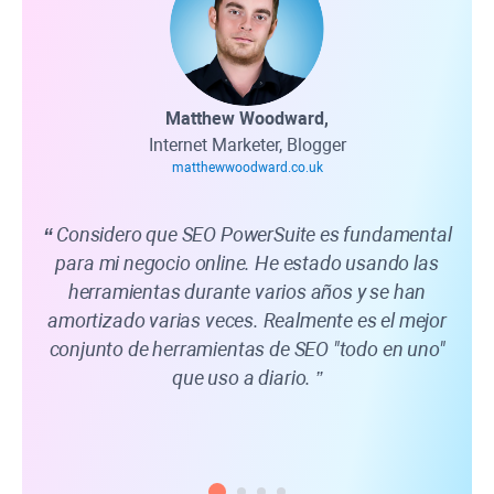
Matthew Woodward,
Internet Marketer, Blogger
matthewwoodward.co.uk
Considero que SEO PowerSuite es fundamental
para mi negocio online. He estado usando las
em
herramientas durante varios años y se han
trav
amortizado varias veces. Realmente es el mejor
la
conjunto de herramientas de SEO "todo en uno"
exa
que uso a diario.
SEO 
pue