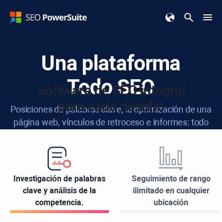
Una plataforma
Todo SEO
Software de SEO integral
para cada desafío
Posiciones de palabras clave, la optimización de una
página web, vínculos de retroceso e informes: todo
en un conjunto de herramientas fácil de usar.
Descárgalo gratis
Investigación de palabras
Seguimiento de rango
clave y análisis de la
ilimitado en cualquier
competencia.
ubicación
Disponible para:
Windows
Apple
Linux