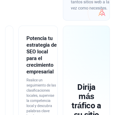
tantos sitios web a la
vez como necesites.
Integre
Potencia tu
SEO
estrategia de
PowerSuite
SEO local
con
para el
las
crecimiento
herramientas
empresarial
de
Realice un
Google
Dirija
seguimiento de las
clasificaciones
para
más
locales, supervise
una
la competencia
tráfico a
mayor
local y descubra
precisión
palabras clave
su sitio