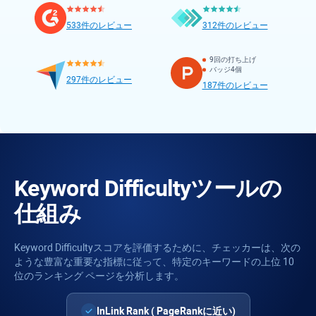
533件のレビュー
312件のレビュー
9回の打ち上げ
バッジ4個
297件のレビュー
187件のレビュー
Keyword Difficulty
ツールの
仕組み
Keyword Difficulty
スコアを評価するために、チェッカーは、次の
ような豊富な重要な指標に従って、特定のキーワードの上位 10
位のランキング ページを分析します。
InLink Rank
(
PageRank
に近い)