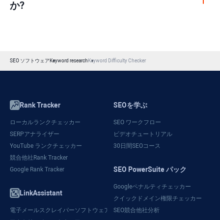
か?
SEO ソフトウェア
Keyword research
Keyword Difficulty Checker
Rank Tracker
SEOを学ぶ
ローカルランクチェッカー
SEO ワークフロー
SERPアナライザー
ビデオチュートリアル
YouTube ランクチェッカー
30日間SEOコース
競合他社Rank Tracker
SEO PowerSuite パック
Google Rank Tracker
Googleペナルティチェッカー
LinkAssistant
クイックドメイン権限チェッカー
電子メールスクレイパーソフトウェア
SEO競合他社分析