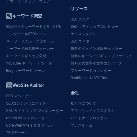
アウトリーチソフトウェア
リソース
キーワード調査
SEO ブログ
競合他社のキーワードを見つける
SEO ソフトウェアのレビュー
ロングテールSEOツール
ケーススタディ
キーワードグループ化ツール
SEO ウィキ
キーワード難易度チェッカー
無料のドメイン権限チェッカー
キーワードギャップ分析
無料のキーワードギャップファインダー
YouTube キーワード ツール
無料の大文字小文字コンバータ
Bing キーワード ツール
フリーワードカウンター
RankDots - AI SEO Tool
WebSite Auditor
会社
SEO スパイダー
SEOコンテンツエディター
私たちについて
XML サイトマップ ジェネレーター
アフィリエイトプログラム
robots.txt ジェネレーター
パートナープログラム
Core Web Vitals 監査ツール
プレスルーム
TF-IDFツール