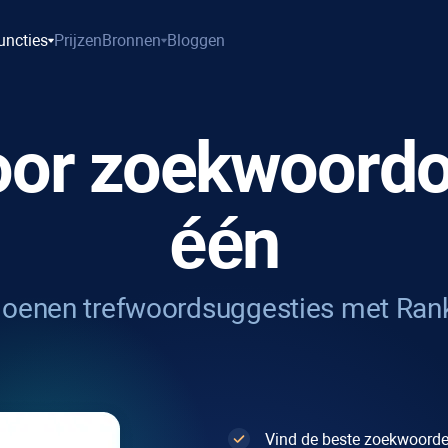
uncties
Prijzen
Bronnen
Bloggen
voor zoekwoord
één
ljoenen trefwoordsuggesties met
Rank
Vind de beste zoekwoorde