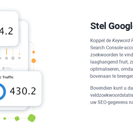
Stel Googl
Koppel de
Keyword 
Search Console-acco
zoekwoorden te vind
laaghangend fruit, 
optimaliseren, omdat
bovenaan te brenge
Bovendien kunt u dan
veldzoekwoordstatis
uw SEO-gegevens nau