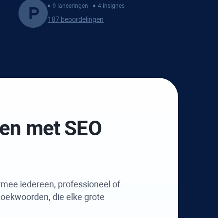
9 lanceringen
4 insignes
187 beoordelingen
oen met
SEO
mee iedereen, professioneel of
oekwoorden, die elke grote