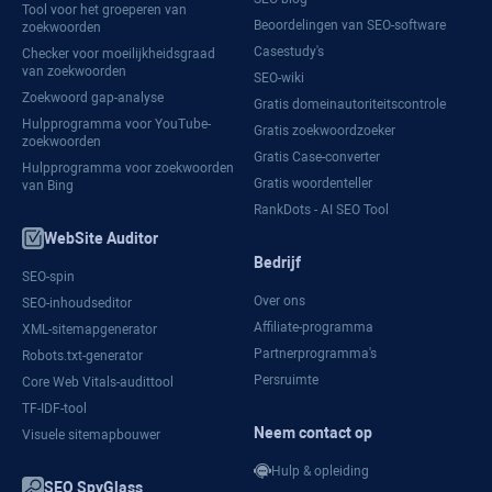
Tool voor het groeperen van
Beoordelingen van SEO-software
zoekwoorden
Casestudy's
Checker voor moeilijkheidsgraad
van zoekwoorden
SEO-wiki
Zoekwoord gap-analyse
Gratis domeinautoriteitscontrole
Hulpprogramma voor YouTube-
Gratis zoekwoordzoeker
zoekwoorden
Gratis Case-converter
Hulpprogramma voor zoekwoorden
Gratis woordenteller
van Bing
RankDots - AI SEO Tool
WebSite Auditor
Bedrijf
SEO-spin
Over ons
SEO-inhoudseditor
Affiliate-programma
XML-sitemapgenerator
Partnerprogramma's
Robots.txt-generator
Persruimte
Core Web Vitals-audittool
TF-IDF-tool
Neem contact op
Visuele sitemapbouwer
Hulp & opleiding
SEO SpyGlass