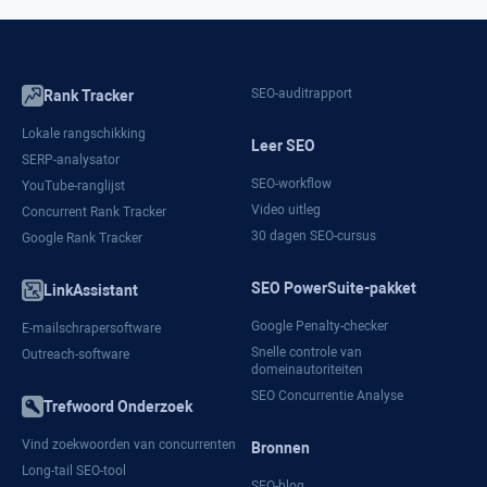
SEO-auditrapport
Rank Tracker
Lokale rangschikking
Leer SEO
SERP-analysator
SEO-workflow
YouTube-ranglijst
Video uitleg
Concurrent Rank Tracker
30 dagen SEO-cursus
Google Rank Tracker
SEO PowerSuite-pakket
LinkAssistant
Google Penalty-checker
E-mailschrapersoftware
Snelle controle van
Outreach-software
domeinautoriteiten
SEO Concurrentie Analyse
Trefwoord Onderzoek
Vind zoekwoorden van concurrenten
Bronnen
Long-tail SEO-tool
SEO-blog