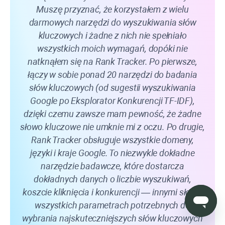
Muszę przyznać, że korzystałem z wielu
uż
darmowych narzędzi do wyszukiwania słów
200 
kluczowych i żadne z nich nie spełniało
wszystkich moich wymagań, dopóki nie
r
natknąłem się na
Rank Tracker
. Po pierwsze,
korz
łączy w sobie ponad 20 narzędzi do badania
sł
słów kluczowych (od sugestii wyszukiwania
kluc
Google po Eksplorator Konkurencji TF-IDF),
dzięki czemu zawsze mam pewność, że żadne
słowo kluczowe nie umknie mi z oczu. Po drugie,
Rank Tracker
obsługuje wszystkie domeny,
języki i kraje Google. To niezwykle dokładne
narzędzie badawcze, które dostarcza
dokładnych danych o liczbie wyszukiwań,
koszcie kliknięcia i konkurencji — innymi słowy,
wszystkich parametrach potrzebnych do
wybrania najskuteczniejszych słów kluczowych