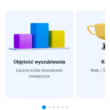
Objętość wyszukiwania
Kon
Łączna liczba wyszukiwań
Niski / Śre
miesięcznie