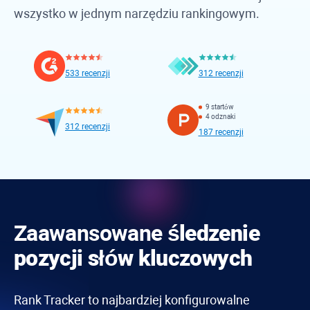
wszystko w jednym narzędziu rankingowym.
533 recenzji
312 recenzji
9 startów
4 odznaki
312 recenzji
187 recenzji
Zaawansowane
śledzenie
pozycji słów kluczowych
Rank Tracker
to najbardziej konfigurowalne