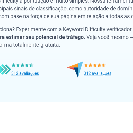
fficulty
a pontuação é muito simples. Nossa ferrament
cipais sinais de classificação, como autoridade de domín
com base na força de sua página em relação a todas as 
nciona? Experimente com a
Keyword Difficulty
verificador
a estimar seu potencial de tráfego
. Veja você mesmo – 
orma totalmente gratuita.
312 avaliações
312 avaliações