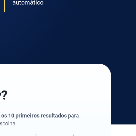
automático
y
?
re os 10 primeiros resultados
para
scolha.