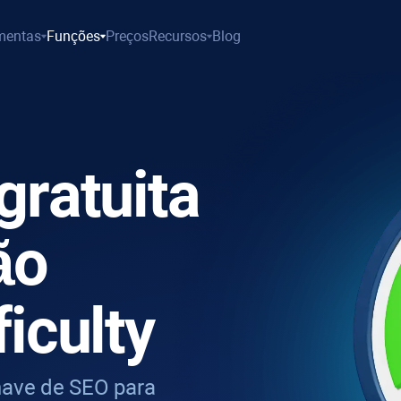
mentas
Funções
Preços
Recursos
Blog
gratuita
ão
iculty
have de SEO para