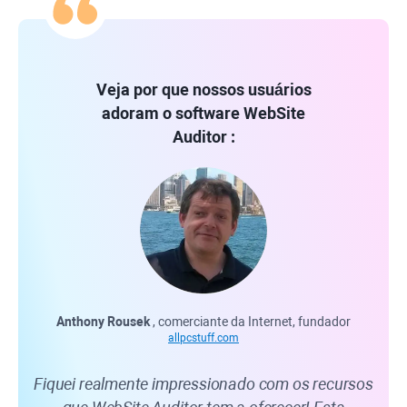
Veja por que nossos usuários
adoram o software
WebSite
Auditor
:
Anthony Rousek
, comerciante da Internet, fundador
Car
allpcstuff.com
Fiquei realmente impressionado com os recursos
We