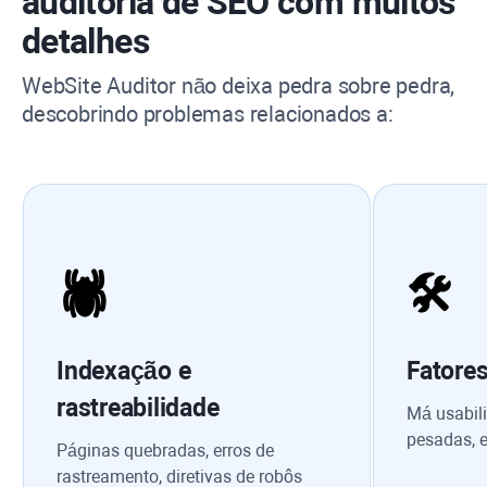
auditoria de SEO com muitos
detalhes
WebSite Auditor
não deixa pedra sobre pedra,
descobrindo problemas relacionados a:
🕷
🛠
Indexação e
Fatores
rastreabilidade
Má usabil
pesadas, 
Páginas quebradas, erros de
rastreamento, diretivas de robôs