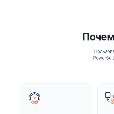
Почем
Пользова
PowerSuit