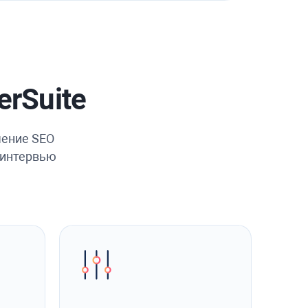
rSuite
чение SEO
х интервью