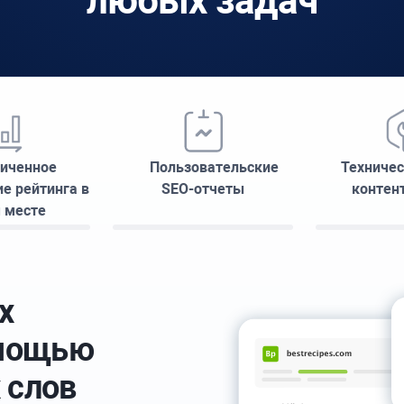
любых задач
иченное
Пользовательские
Техничес
е рейтинга в
SEO-отчеты
контен
 месте
х
омощью
 слов