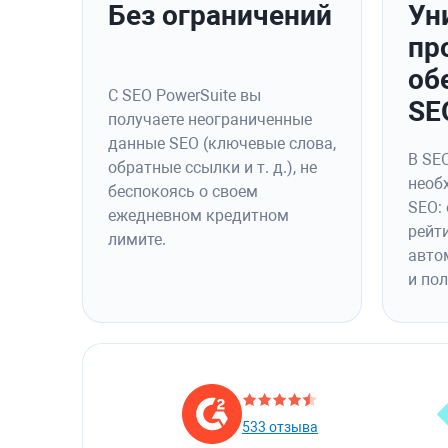
Без ограничений
Ун
пр
об
С SEO PowerSuite вы
SE
получаете неограниченные
данные SEO (ключевые слова,
В SEO
обратные ссылки и т. д.), не
необ
беспокоясь о своем
SEO:
ежедневном кредитном
рейт
лимите.
авто
и по
533 отзыва