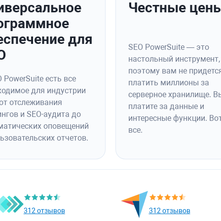
иверсальное
Честные цен
ограммное
еспечение для
SEO PowerSuite — это
O
настольный инструмент,
поэтому вам не придетс
 PowerSuite есть все
платить миллионы за
ходимое для индустрии
серверное хранилище. В
 от отслеживания
платите за данные и
ингов и SEO-аудита до
интересные функции. Вот
матических оповещений
все.
льзовательских отчетов.
312 отзывов
312 отзывов