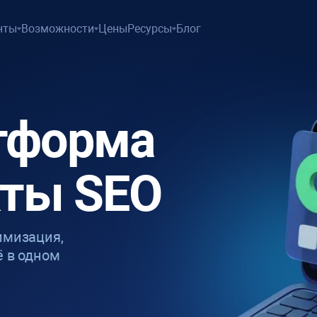
нты
Возможности
Цены
Ресурсы
Блог
тформа
кты SEO
имизация,
ё в одном