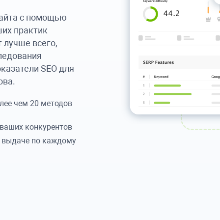
сайта с помощью
ших практик
т лучше всего,
ледования
оказатели SEO для
ова.
лее чем 20 методов
 ваших конкурентов
й выдаче по каждому