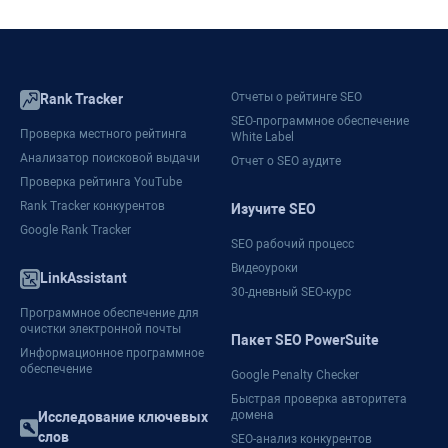
Отчеты о рейтинге SEO
Rank Tracker
SEO-программное обеспечение
Проверка местного рейтинга
White Label
Анализатор поисковой выдачи
Отчет о SEO аудите
Проверка рейтинга YouTube
Rank Tracker конкурентов
Изучите SEO
Google Rank Tracker
SEO рабочий процесс
Видеоуроки
LinkAssistant
30-дневный SEO-курс
Программное обеспечение для
очистки электронной почты
Пакет SEO PowerSuite
Информационное программное
обеспечение
Google Penalty Checker
Быстрая проверка авторитета
домена
Исследование ключевых
слов
SEO-анализ конкурентов