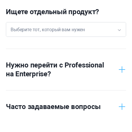
Ищете отдельный продукт?
Выберите тот, который вам нужен
Rank
Tracker
WebSite
Auditor
Нужно перейти с
Professional
на
Enterprise
?
SEO
SpyGlass
Link
Assistant
Часто задаваемые вопросы