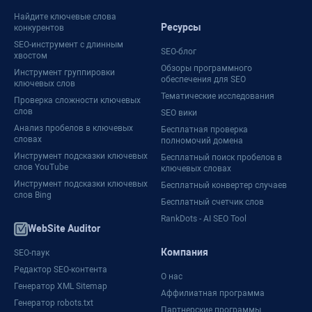
Найдите ключевые слова
Ресурсы
конкурентов
SEO-инструмент с длинным
SEO-блог
хвостом
Обзоры программного
Инструмент группировки
обеспечения для SEO
ключевых слов
Тематические исследования
Проверка сложности ключевых
слов
SEO вики
Анализ пробелов в ключевых
Бесплатная проверка
словах
полномочий домена
Инструмент подсказки ключевых
Бесплатный поиск пробелов в
слов YouTube
ключевых словах
Инструмент подсказки ключевых
Бесплатный конвертер случаев
слов Bing
Бесплатный счетчик слов
RankDots - AI SEO Tool
WebSite Auditor
Компания
SEO-паук
Редактор SEO-контента
О нас
Генератор XML Sitemap
Аффилиатная программа
Генератор robots.txt
Партнерские программы