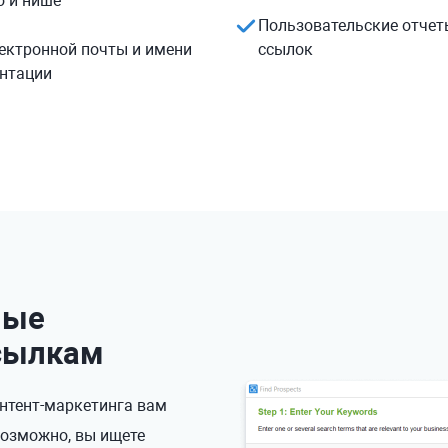
 и нише
Пользовательские отче
ектронной почты и имени
ссылок
ентации
ные
сылкам
онтент-маркетинга вам
Возможно, вы ищете