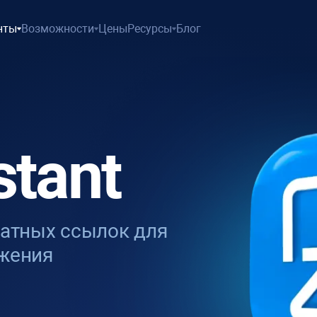
нты
Возможности
Цены
Ресурсы
Блог
stant
ратных ссылок для
жения