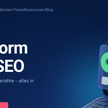
ktionen
Preise
Ressourcen
Blog
form
SEO
richte – alles in
.