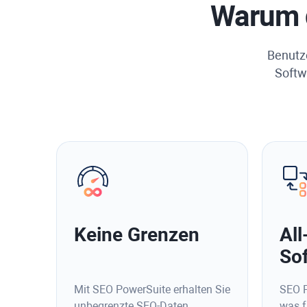
Warum d
Benutze
Softw
Keine Grenzen
Al
So
Mit SEO PowerSuite erhalten Sie
SEO P
unbegrenzte SEO-Daten
was f