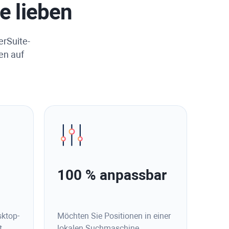
e lieben
erSuite-
en auf
100 % anpassbar
sktop-
Möchten Sie Positionen in einer
t
lokalen Suchmaschine