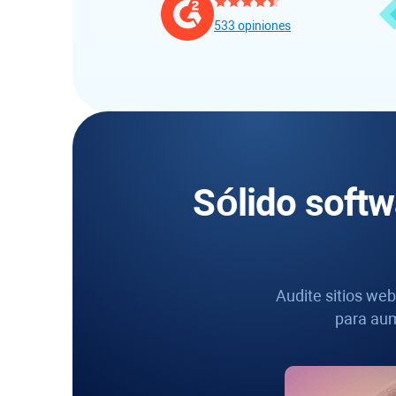
533 opiniones
Sólido softw
Audite sitios web
para aum