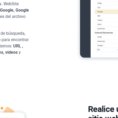
a.
WebSite
Google, Google
nes del archivo
s de búsqueda,
o para encontrar
xternos:
URL
,
s, videos
y
Realice 