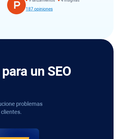
9 lanzamientos
4 insignias
187 opiniones
s para un SEO
olucione problemas
clientes.