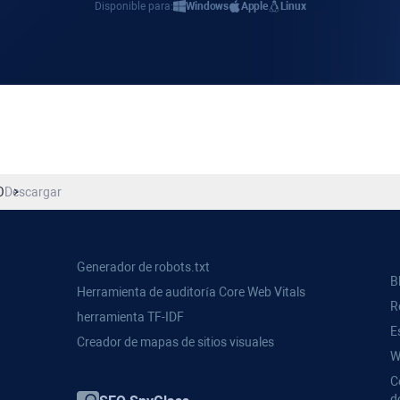
Disponible para:
Windows
Apple
Linux
O
Descargar
Generador de robots.txt
B
Herramienta de auditoría Core Web Vitals
R
herramienta TF-IDF
E
Creador de mapas de sitios visuales
W
C
d