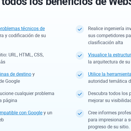
 todos los beneficios
de WebS
problemas técnicos de
Realice ingeniería in
ra y codificación de su
sus competidores pa
clasificación alta
sitio: URL, HTML, CSS,
Visualice la estructur
más
la arquitectura de su 
inas de destino
y
Utilice la herramient
 de Google
autoridad temática 
ucione cualquier problema
Descubra todos los p
la página
mejorar su visibilid
ompatible con Google
y un
Cree informes profes
eb
para impresionar a s
progreso de su sitio.