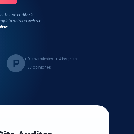
ecute una auditoría
mpleta del sitio web sin
mites
.
9 lanzamientos
4 insignias
187 opiniones