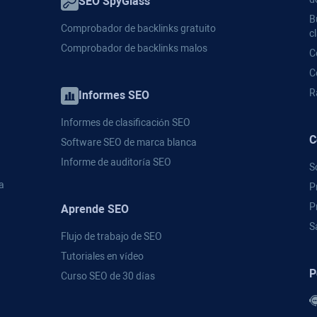
SEO SpyGlass
B
Comprobador de backlinks gratuito
c
Comprobador de backlinks malos
C
C
R
Informes SEO
Informes de clasificación SEO
C
Software SEO de marca blanca
Informe de auditoría SEO
S
a
P
P
Aprende SEO
S
Flujo de trabajo de SEO
Tutoriales en vídeo
P
Curso SEO de 30 días