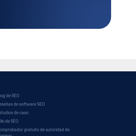
log de SEO
eseñas de software SEO
studios de caso
iki de SEO
omprobador gratuito de autoridad de
ominio