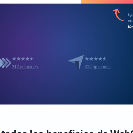
Ej
co
lí
312 opiniones
312 opiniones