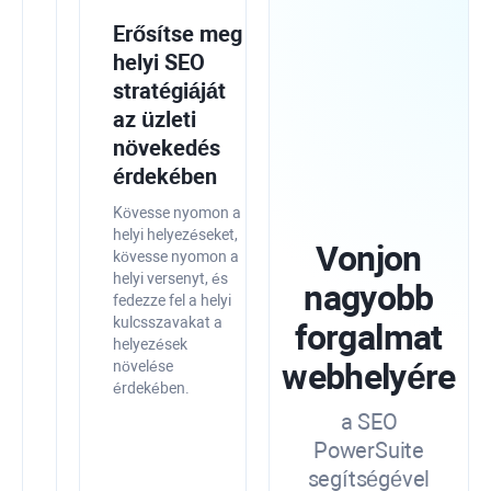
Integrálja
Erősítse meg
a
helyi SEO
SEO
stratégiáját
PowerSuite-
az üzleti
ot
növekedés
a
érdekében
Google
Kövesse nyomon a
eszközeivel
helyi helyezéseket,
Vonjon
kövesse nyomon a
a
helyi versenyt, és
nagyobb
nagyobb
fedezze fel a helyi
pontosság
kulcsszavakat a
forgalmat
érdekében
helyezések
webhelyére
növelése
Egyesítse
érdekében.
a
a SEO
keresőoptimalizálási
PowerSuite
adatokat
a
segítségével