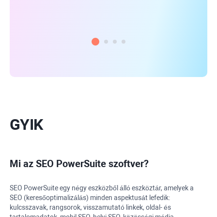
min
GYIK
Mi az
SEO PowerSuite
szoftver?
SEO PowerSuite
egy négy eszközből álló eszköztár, amelyek a
SEO (keresőoptimalizálás) minden aspektusát lefedik:
kulcsszavak, rangsorok, visszamutató linkek, oldal- és