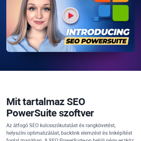
Mit tartalmaz
SEO
PowerSuite
szoftver
Az átfogó SEO kulcsszókutatást és rangkövetést,
helyszíni optimalizálást, backlink elemzést és linképítést
foglal magában. A SEO PowerSuite-on belüli négy eszköz