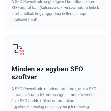
A SEO PowerSuite segítségével korlátlan számú
SEO adatot kap (kulcsszavak, visszamutató linkek
stb.) anélkül, hogy aggódnia kellene a napi
hitelkeret miatt.
Minden az egyben SEO
szoftver
A SEO PowerSuite mindent tartalmaz, ami a SEO
iparág számára létfontosságú: a rangkövetéstől
és a SEO auditoktól az automatikus
figyelmeztetésekig és az egyéni jelentésekig.