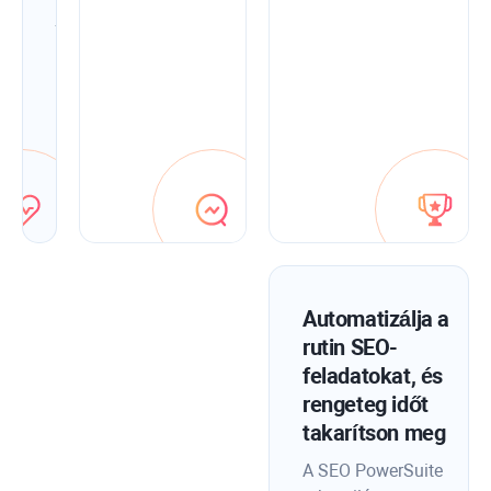
javítsa
ki
őket
az
alkalmazáson
belüli
optimalizálási
tippek
segítségével.
Automatizálja a
rutin SEO-
feladatokat, és
rengeteg időt
takarítson meg
A SEO PowerSuite