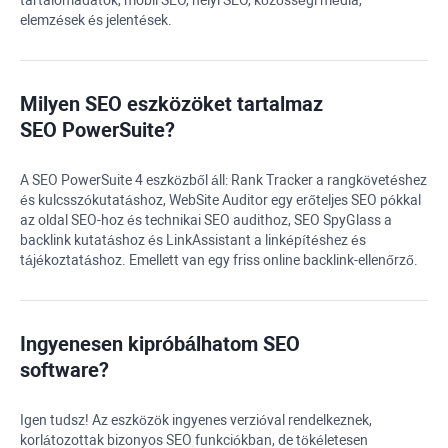
tartalomadatok, mobil SEO, helyi SEO, közösségi média,
elemzések és jelentések.
Milyen SEO eszközöket tartalmaz
SEO PowerSuite
?
A SEO PowerSuite 4 eszközből áll:
Rank Tracker
a rangkövetéshez
és kulcsszókutatáshoz,
WebSite Auditor
egy erőteljes SEO pókkal
az oldal SEO-hoz és technikai SEO audithoz,
SEO SpyGlass
a
backlink kutatáshoz és LinkAssistant a linképítéshez és
tájékoztatáshoz. Emellett van egy friss online backlink-ellenőrző.
Ingyenesen kipróbálhatom
SEO
software
?
Igen tudsz! Az eszközök ingyenes verzióval rendelkeznek,
korlátozottak bizonyos SEO funkciókban, de tökéletesen