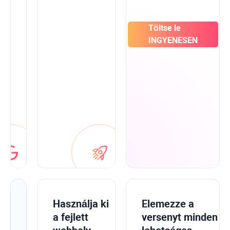
Google
Search
Console-
Töltse le
ból,
INGYENESEN
az
Analytics-
ből
és
a
Kulcsszótervezőből,
hogy
minden
egy
helyen
legyen.
Javítsa
Használja ki
Elemezze a
webhelye
a fejlett
versenyt minden