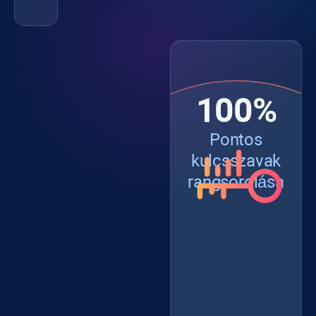
100%
Pontos
kulcsszavak
rangsorolása