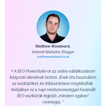
Matthew Woodward,
Internet Marketer, Blogger
matthewwoodward.co.uk
A SEO PowerSuite-ot az online vállalkozásom
központi elemének tartom. Évek óta használom
az eszközöket, és többszörösen megtérültek.
fe
Valójában ez a napi rendszerességgel használt
s
SEO-eszközök legjobb „mindent egyben”
ál
csomagja.
meg