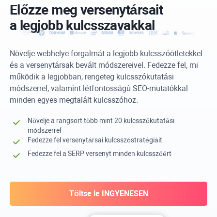
Előzze meg versenytársait
a legjobb kulcsszavakkal
Növelje webhelye forgalmát a legjobb kulcsszóötletekkel
és a versenytársak bevált módszereivel. Fedezze fel, mi
működik a legjobban, rengeteg kulcsszókutatási
módszerrel, valamint létfontosságú SEO-mutatókkal
minden egyes megtalált kulcsszóhoz.
Növelje a rangsort több mint 20 kulcsszókutatási
módszerrel
Fedezze fel versenytársai kulcsszóstratégiáit
Fedezze fel a SERP versenyt minden kulcsszóért
Töltse le INGYENESEN