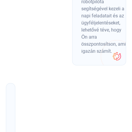
robotpilóta
segítségével kezeli a
napi feladatait és az
ügyféljelentéseket,
lehetővé téve, hogy
Ön arra
összpontosítson, ami
igazán számít.
Hozzon
létre
SEO-
optimalizált
tartalmat,