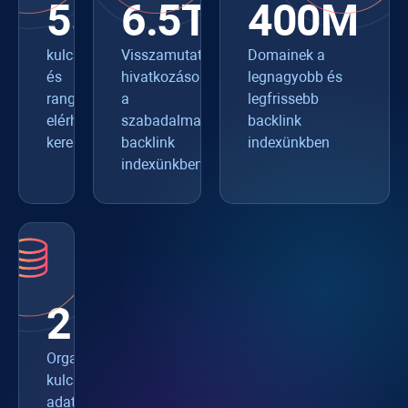
550+
6.5T
400M
kulcsszókutatáshoz
Visszamutató
Domainek a
és
hivatkozások
legnagyobb és
rangkövetéshez
a
legfrissebb
elérhető
szabadalmaztatott
backlink
keresőmotorok
backlink
indexünkben
indexünkben
216M
Organikus
kulcsszavak
adatbázisunkban