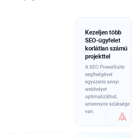
Kezeljen több
SEO-ügyfelet
korlátlan számú
projekttel
A SEO PowerSuite
segítségével
egyszerre annyi
webhelyet
optimalizálhat,
amennyire szüksége
van.