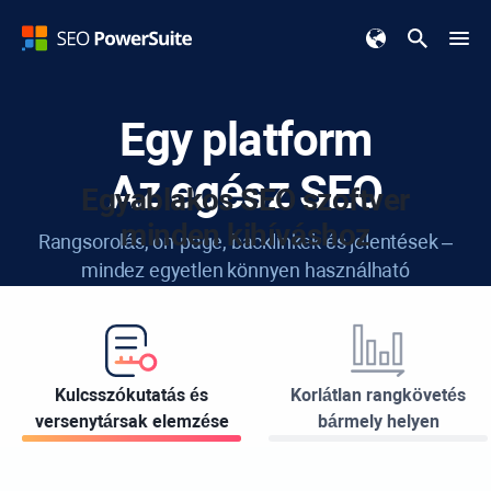
Egy platform
Az egész SEO
Egyablakos SEO szoftver
minden kihíváshoz
Rangsorolás, on-page, backlinkek és jelentések –
mindez egyetlen könnyen használható
eszköztárban.
Töltse le INGYENESEN
Kulcsszókutatás és
Korlátlan rangkövetés
versenytársak elemzése
bármely helyen
Elérhető:
Windows
Apple
Linux