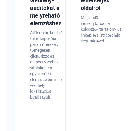
állapotát
webhely-
lehetséges
az
auditokat a
oldalról
alkalmazáson
mélyreható
Múlja felül
belüli
elemzéshez
versenytársait a
kulcsszó-, tartalom- és
optimalizálási
Állítson be konkrét
linképítési stratégiáik
tippekkel
feltérképezési
segítségével.
paramétereket,
Vizsgálja
tömegesen
meg
ellenőrizze az
webhelyét,
alapvető webes
gyorsan
vitalokat, és
észlelje
egyszerűen
a
elemezze bármely
technikai
webhely
és
lokalizációs
az
beállításait.
oldalon
belüli
SEO-
problémákat,
és
gyorsan