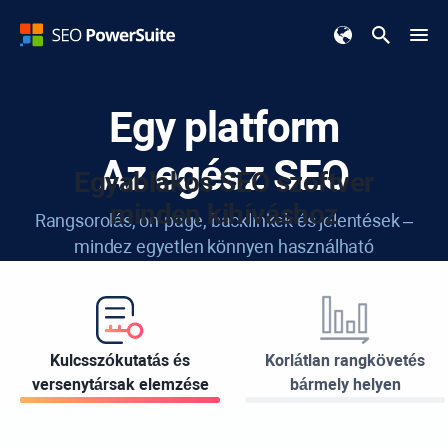
Egy platform
Az egész SEO
Egyablakos SEO szoftver
minden kihíváshoz
Rangsorolás, on-page, backlinkek és jelentések –
mindez egyetlen könnyen használható
eszköztárban.
Töltse le INGYENESEN
Kulcsszókutatás és
Korlátlan rangkövetés
versenytársak elemzése
bármely helyen
Elérhető:
Windows
Apple
Linux