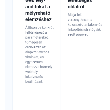
állapotát
webhely-
lehetséges
az
auditokat a
oldalról
alkalmazáson
mélyreható
Múlja felül
belüli
elemzéshez
versenytársait a
kulcsszó-, tartalom- és
optimalizálási
Állítson be konkrét
linképítési stratégiáik
tippekkel
feltérképezési
segítségével.
paramétereket,
Vizsgálja
tömegesen
meg
ellenőrizze az
webhelyét,
alapvető webes
gyorsan
vitalokat, és
észlelje
egyszerűen
a
elemezze bármely
technikai
webhely
és
lokalizációs
az
beállításait.
oldalon
belüli
SEO-
problémákat,
és
gyorsan