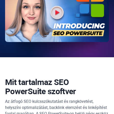
Mit tartalmaz
SEO
PowerSuite
szoftver
Az átfogó SEO kulcsszókutatást és rangkövetést,
helyszíni optimalizálást, backlink elemzést és linképítést
foglal magában. A SEO PowerSuite-on belüli négy eszköz