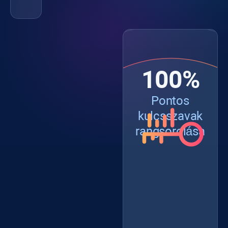
100%
Pontos
kulcsszavak
rangsorolása