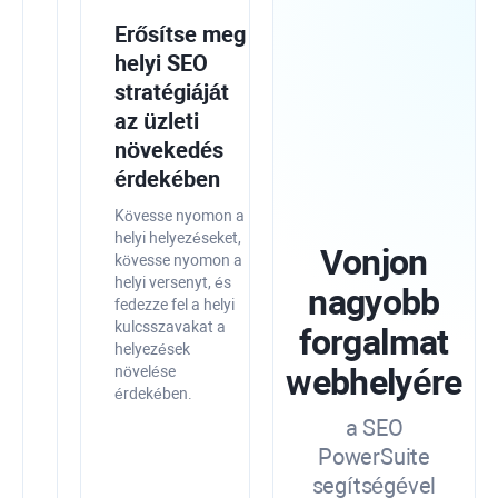
Integrálja
Erősítse meg
a
helyi SEO
SEO
stratégiáját
PowerSuite-
az üzleti
ot
növekedés
a
érdekében
Google
Kövesse nyomon a
eszközeivel
helyi helyezéseket,
Vonjon
kövesse nyomon a
a
helyi versenyt, és
nagyobb
nagyobb
fedezze fel a helyi
pontosság
kulcsszavakat a
forgalmat
érdekében
helyezések
webhelyére
növelése
Egyesítse
érdekében.
a
a SEO
keresőoptimalizálási
PowerSuite
adatokat
a
segítségével