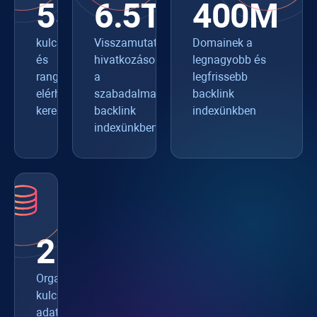
550+
6.5T
400M
kulcsszókutatáshoz
Visszamutató
Domainek a
és
hivatkozások
legnagyobb és
rangkövetéshez
a
legfrissebb
elérhető
szabadalmaztatott
backlink
keresőmotorok
backlink
indexünkben
indexünkben
216M
Organikus
kulcsszavak
adatbázisunkban