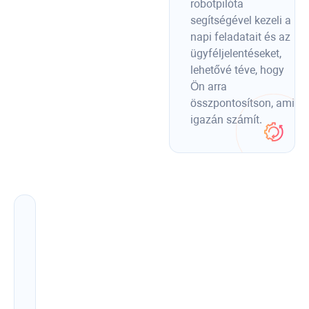
robotpilóta
segítségével kezeli a
napi feladatait és az
ügyféljelentéseket,
lehetővé téve, hogy
Ön arra
összpontosítson, ami
igazán számít.
Hozzon
létre
SEO-
optimalizált
tartalmat,