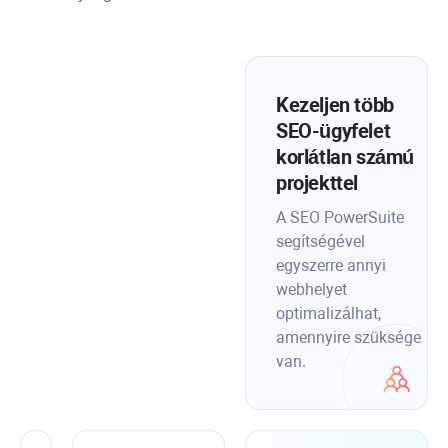
Kezeljen több
SEO-ügyfelet
korlátlan számú
projekttel
A SEO PowerSuite
segítségével
egyszerre annyi
webhelyet
optimalizálhat,
amennyire szüksége
van.