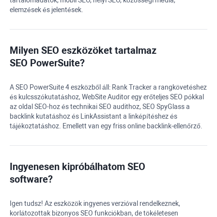
tartalomadatok, mobil SEO, helyi SEO, közösségi média,
elemzések és jelentések.
Milyen SEO eszközöket tartalmaz
SEO PowerSuite
?
A SEO PowerSuite 4 eszközből áll:
Rank Tracker
a rangkövetéshez
és kulcsszókutatáshoz,
WebSite Auditor
egy erőteljes SEO pókkal
az oldal SEO-hoz és technikai SEO audithoz,
SEO SpyGlass
a
backlink kutatáshoz és LinkAssistant a linképítéshez és
tájékoztatáshoz. Emellett van egy friss online backlink-ellenőrző.
Ingyenesen kipróbálhatom
SEO
software
?
Igen tudsz! Az eszközök ingyenes verzióval rendelkeznek,
korlátozottak bizonyos SEO funkciókban, de tökéletesen