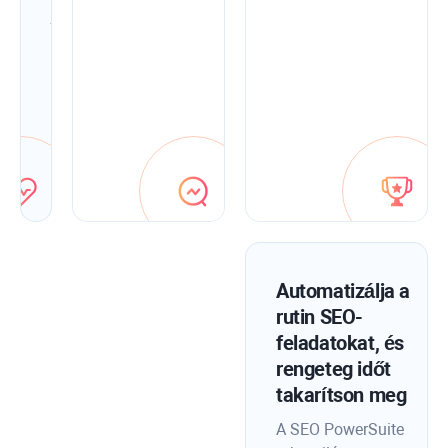
javítsa
ki
őket
az
alkalmazáson
belüli
optimalizálási
tippek
segítségével.
Automatizálja a
rutin SEO-
feladatokat, és
rengeteg időt
takarítson meg
A SEO PowerSuite