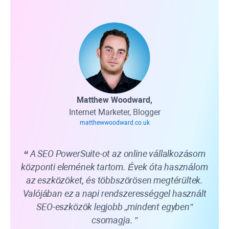
Matthew Woodward,
Internet Marketer, Blogger
matthewwoodward.co.uk
A SEO PowerSuite-ot az online vállalkozásom
központi elemének tartom. Évek óta használom
az eszközöket, és többszörösen megtérültek.
fe
Valójában ez a napi rendszerességgel használt
s
SEO-eszközök legjobb „mindent egyben”
ál
csomagja.
meg