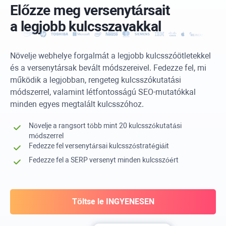
Előzze meg versenytársait
a legjobb kulcsszavakkal
Növelje webhelye forgalmát a legjobb kulcsszóötletekkel
és a versenytársak bevált módszereivel. Fedezze fel, mi
működik a legjobban, rengeteg kulcsszókutatási
módszerrel, valamint létfontosságú SEO-mutatókkal
minden egyes megtalált kulcsszóhoz.
Növelje a rangsort több mint 20 kulcsszókutatási
módszerrel
Fedezze fel versenytársai kulcsszóstratégiáit
Fedezze fel a SERP versenyt minden kulcsszóért
Töltse le INGYENESEN