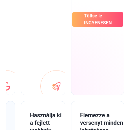
Google
Search
Console-
Töltse le
ból,
INGYENESEN
az
Analytics-
ből
és
a
Kulcsszótervezőből,
hogy
minden
egy
helyen
legyen.
Javítsa
Használja ki
Elemezze a
webhelye
a fejlett
versenyt minden