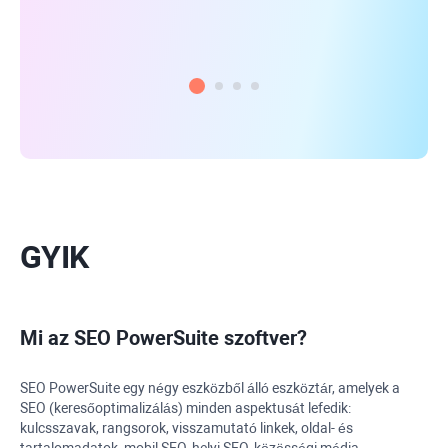
min
GYIK
Mi az
SEO PowerSuite
szoftver?
SEO PowerSuite
egy négy eszközből álló eszköztár, amelyek a
SEO (keresőoptimalizálás) minden aspektusát lefedik:
kulcsszavak, rangsorok, visszamutató linkek, oldal- és