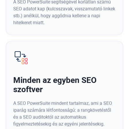
A SEO PowerSuite segítségével korlátlan számú
SEO adatot kap (kulcsszavak, visszamutató linkek
stb.) anélkül, hogy aggódnia kellene a napi
hitelkeret miatt.
Minden az egyben SEO
szoftver
A SEO PowerSuite mindent tartalmaz, ami a SEO
iparág számára létfontosságú: a rangkövetéstől
és a SEO auditoktól az automatikus
figyelmeztetésekig és az egyéni jelentésekig.