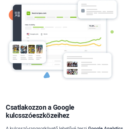
Csatlakozzon a Google
kulcsszóeszközeihez
A kulcsszó-rangsorkövető lehetővé teszi
Google Analytics