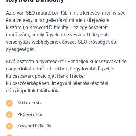
Az olyan SEO-mutatókon túl, mint a keresési mennyiség
és a verseny, a rangellenőrző minden kifejezésre
kiszámítja
Keyword Difficulty
– ez egy összetett
mérőszám, amely figyelembe veszi a 10 legjobb
versenytárs webhelyeinek összes SEO erősségét és
gyengeségét.
Kiválasztotta a nyerteseket? Rendeljen kulcsszavakat és
csoportokat adott
URL
ekhez, hogy tovább figyelje
kulcsszavaik pozícióját
Rank Tracker
kulcsszótérképében. Itt egyéni jelentéskészítési
irányítópultok találhatók:
SEO elemzés
PPC
elemzés
Keyword Difficulty