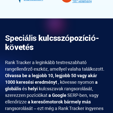
187 vélemény
Speciális
kulcsszópozíció-
követés
Rank Tracker
a leginkább testreszabható
rangellenőrző eszköz, amellyel valaha találkozott.
Olvassa be a legjobb 10, legjobb 50 vagy akár
1000 keresési eredményt
, kövesse nyomon
a
globális
és
helyi
kulcsszavak rangsorolását,
szerezzen pozíciókat
a Google
SERP-ben, vagy
ellenőrizze
a keresőmotorok bármely más
rangsorolását – ezt még a
Rank Tracker
ingyenes