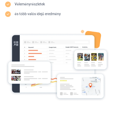
Véleményrészletek
és több valós idejű eredmény