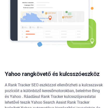
Yahoo
rangkövető és kulcsszóeszköz
A
Rank Tracker
SEO eszközzel ellenőrizheti a kulcsszavak
pozícióit a különböző keresőmotorokban, beleértve
Bing
és
Yahoo
. Ráadásul
Rank Tracker
kulcsszójavaslatai
lehetővé teszik
Yahoo
Search Assist
Rank Tracker