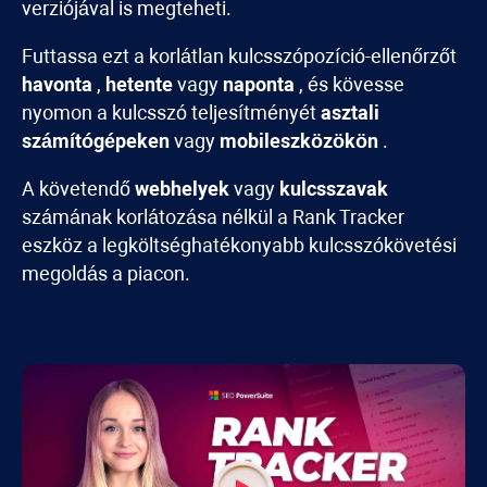
verziójával is megteheti.
Futtassa ezt a korlátlan kulcsszópozíció-ellenőrzőt
havonta
,
hetente
vagy
naponta
, és kövesse
nyomon a kulcsszó teljesítményét
asztali
számítógépeken
vagy
mobileszközökön
.
A követendő
webhelyek
vagy
kulcsszavak
számának korlátozása nélkül a
Rank Tracker
eszköz a legköltséghatékonyabb kulcsszókövetési
megoldás a piacon.