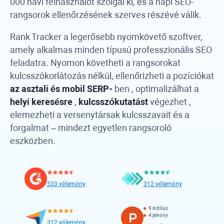
000 havi felhasználót szolgál ki, és a napi SEO-
rangsorok ellenőrzésének szerves részévé válik.
Rank Tracker
a legerősebb nyomkövető szoftver,
amely alkalmas minden típusú professzionális SEO
feladatra. Nyomon követheti a rangsorokat
kulcsszókorlátozás nélkül, ellenőrizheti a pozíciókat
az asztali és mobil SERP-
ben , optimalizálhat a
helyi keresésre
,
kulcsszókutatást
végezhet ,
elemezheti a versenytársak kulcsszavait és a
forgalmat – mindezt egyetlen rangsoroló
eszközben.
533 vélemény
312 vélemény
9 indítás
4 jelvény
312 vélemény