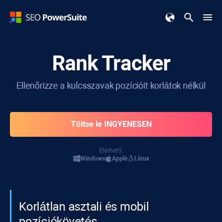
Rank Tracker
Ellenőrizze a kulcsszavak pozícióit korlátok nélkül
Töltse le INGYENESEN
Elérhető:
Windows
Apple
Linux
Korlátlan asztali és mobil
pozíciókövetés