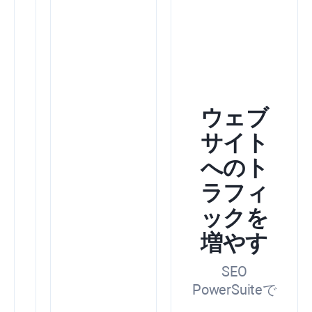
を
高
め
る
Google
Search
ウェブ
Console、
ア
サイト
ナ
へのト
リ
テ
ラフィ
ィ
ク
ックを
ス、
キ
増やす
ー
ワ
SEO
ー
PowerSuiteで
ド
プ
無料