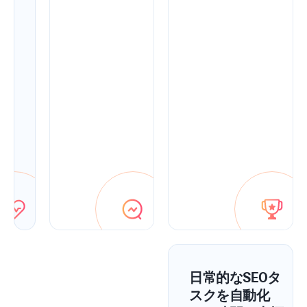
ン
ト
を
使
用
し
て
迅
速
に
修
正
し
ま
す。
日常的なSEOタ
スクを自動化