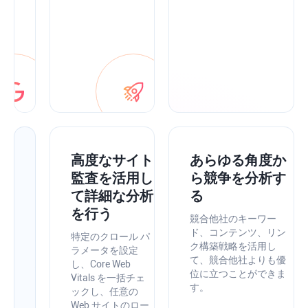
に
ま
と
め
ま
す。
ア
高度なサイト
あらゆる角度か
プ
監査を活用し
ら競争を分析す
リ
て詳細な分析
る
内
を行う
競合他社のキーワー
最
ド、コンテンツ、リン
特定のクロール パ
ク構築戦略を活用し
適
ラメータを設定
て、競合他社よりも優
し、Core Web
化
位に立つことができま
Vitals を一括チェ
の
す。
ックし、任意の
ヒ
Web サイトのロー