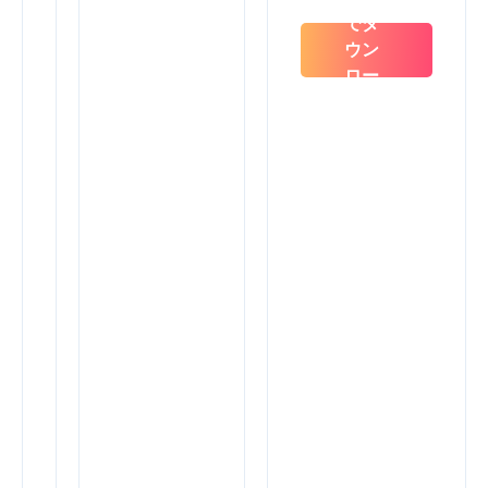
ラ
でダ
ン
ウン
ナ
ー
ロー
か
ド
ら
の
SEO
デ
ー
タ
を
統
合
し
て、
す
べ
て
を
1
か
所