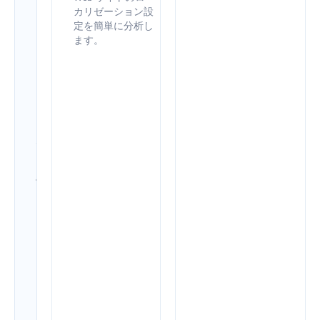
ン
カリゼーション設
定を簡単に分析し
ト
ます。
で
サ
イ
ト
の
健
全
性
を
改
善
し
ま
し
ょ