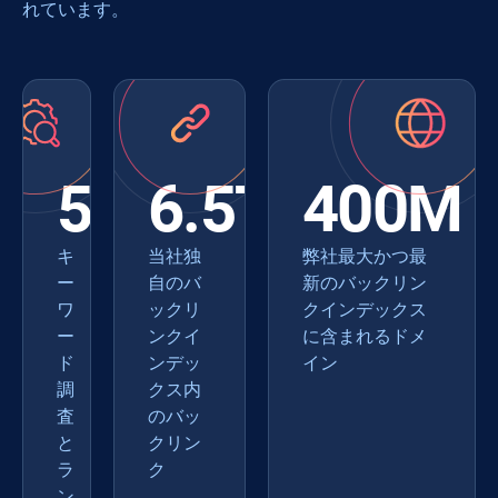
れています。
550+
6.5T
400M
キ
当社独
弊社最大かつ最
ー
自のバ
新のバックリン
ワ
ックリ
クインデックス
ー
ンクイ
に含まれるドメ
ド
ンデッ
イン
調
クス内
査
のバッ
と
クリン
ラ
ク
ン