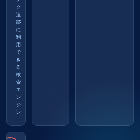
ク
追
跡
に
利
用
で
き
る
検
索
エ
ン
ジ
ン