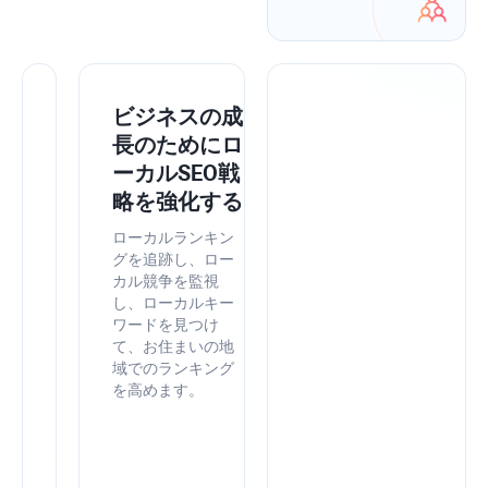
SEO
ビジネスの成
PowerSuite
長のためにロ
を
ーカルSEO戦
Google
略を強化する
ツ
ローカルランキン
ー
グを追跡し、ロー
カル競争を監視
ル
し、ローカルキー
と
ワードを見つけ
統
て、お住まいの地
合
域でのランキング
を高めます。
し
て
精
度