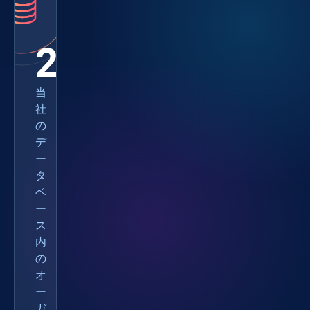
216M
当
社
の
デ
ー
タ
ベ
ー
ス
内
の
オ
ー
ガ