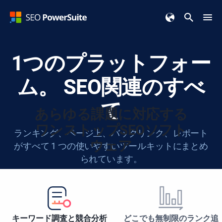
1つのプラットフォー
ム。
SEO関連のすべ
て
あらゆる課題に対応する
ワンストップSEOソフト
ランキング、ページ上、バックリンク、レポート
ウェア
がすべて 1 つの使いやすいツールキットにまとめ
られています。
無料でダウンロード
キーワード調査と競合分析
どこでも無制限のランク追