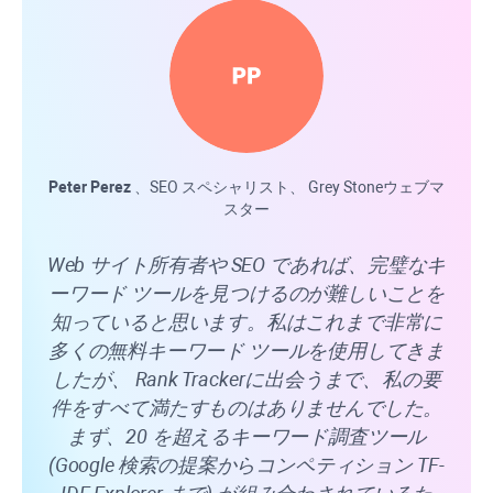
Peter Perez
、SEO スペシャリスト、
Grey Stone
ウェブマ
スター
Ran
Web サイト所有者や SEO であれば、完璧なキ
私が
ーワード ツールを見つけるのが難しいことを
な
知っていると思います。私はこれまで非常に
す。
多くの無料キーワード ツールを使用してきま
ク
したが、
Rank Tracker
に出会うまで、私の要
Ya
件をすべて満たすものはありませんでした。
れま
まず、20 を超えるキーワード調査ツール
ラッ
(Google 検索の提案からコンペティション TF-
を