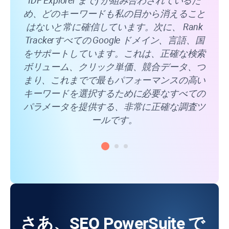
IDF Explorer まで) が組み合わされているた
め、どのキーワードも私の目から消えること
はないと常に確信しています。次に、
Rank
Tracker
すべての Google ドメイン、言語、国
をサポートしています。これは、正確な検索
ボリューム、クリック単価、競合データ、つ
まり、これまでで最もパフォーマンスの高い
キーワードを選択するために必要なすべての
パラメータを提供する、非常に正確な調査ツ
ールです。
さあ、SEO PowerSuite で