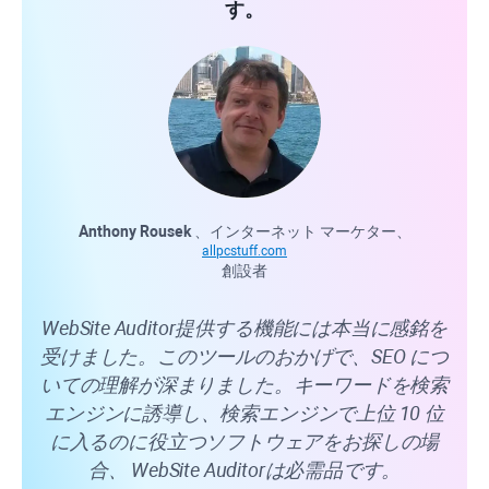
す。
Anthony Rousek
、インターネット マーケター、
Car
allpcstuff.com
創設者
Web
WebSite Auditor
提供する機能には本当に感銘を
で
受けました。このツールのおかげで、SEO につ
る
いての理解が深まりました。キーワードを検索
す
エンジンに誘導し、検索エンジンで上位 10 位
た
に入るのに役立つソフトウェアをお探しの場
が
合、
WebSite Auditor
は必需品です。
優