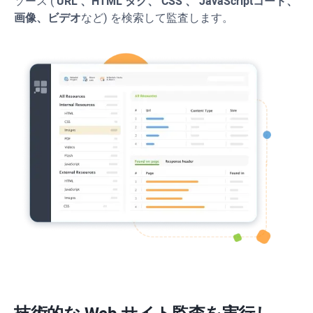
ソース (
URL
、HTML タグ、
CSS
、
JavaScript
コード、
画像、ビデオ
など) を検索して監査します。