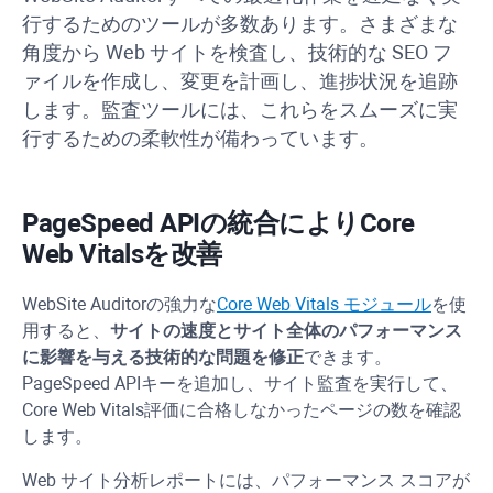
行するためのツールが多数あります。さまざまな
角度から Web サイトを検査し、技術的な SEO フ
ァイルを作成し、変更を計画し、進捗状況を追跡
します。監査ツールには、これらをスムーズに実
行するための柔軟性が備わっています。
PageSpeed
API
の統合により
Core
Web Vitals
を改善
WebSite Auditor
の強力な
Core Web Vitals モジュール
を使
用すると、
サイトの速度とサイト全体のパフォーマンス
に影響を与える技術的な問題を修正
できます。
PageSpeed
API
キーを追加し、サイト監査を実行して、
Core Web Vitals
評価に合格しなかったページの数を確認
します。
Web サイト分析レポートには、パフォーマンス スコアが