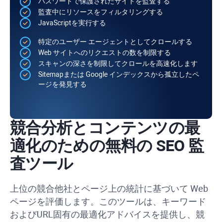
パスワードで保護されたサイトを監査する
監査中にリソースをフィルタリングする
JavaScript
を実行する
特定のユーザー エージェントとしてクロールする
Web サイトへのリクエストの数を制限する
スキャンの深さを制限してクロールを高速化します
Sitemap
または Google インデックスから孤立したペ
ージを発見する
競合分析とコンテンツの最
適化のための無料の SEO 監
査ツール
上位の競合他社とページ上の統計に基づいて Web
ページを評価します。このツールは、キーワード
および
URL
固有の最適化アドバイスを提供し、競