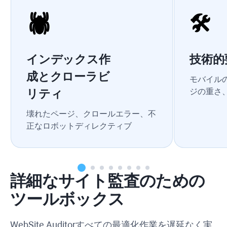
🕷
🛠
インデックス作
技術的
成とクローラビ
モバイル
ジの重さ、
リティ
壊れたページ、クロールエラー、不
正なロボットディレクティブ
詳細なサイト監査のための
ツールボックス
WebSite Auditor
すべての最適化作業を遅延なく実