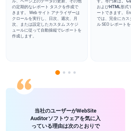
ル、ページ上のデータの更新、その他
す。専門家は
、
C
の定期的なレポート タスクを作成で
および
HTML
形式
きます。 Web サイト アナライザーは
ートできます。 Ent
クロールを実行し、日次、週次、月
では、完全にカス
次、または設定したカスタム スケジ
ル SEO レポー
ュールに従って自動操縦でレポートを
作成します。
当社のユーザーが
WebSite
Auditor
ソフトウェアを気に入
っている理由は次のとおりで