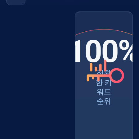
100
정확
한 키
워드
순위