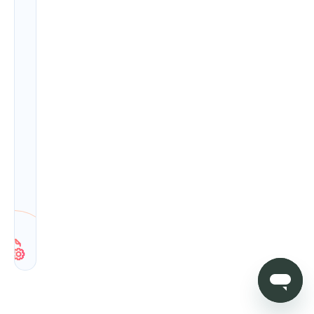
중
에
도
콘
텐
츠
를
생
성,
편
집
및
최
적
화
하
세
요.