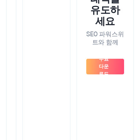
Search
유도하
Console,
Analytics,
세요
키
워
SEO 파워스위
드
트와 함께
플
래
너
무료
의
다운
SEO
데
로드
이
터
를
병
합
하
여
모
든
것