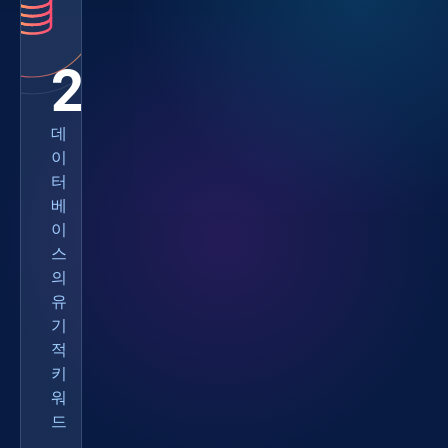
216M
데
이
터
베
이
스
의
유
기
적
키
워
드