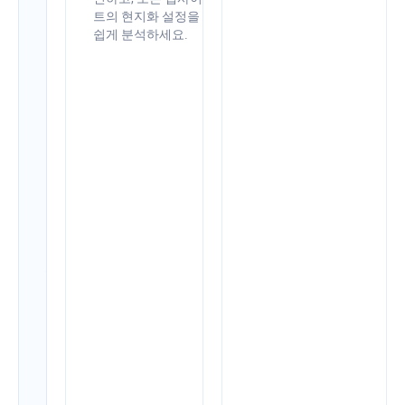
으
트의 현지화 설정을
로
쉽게 분석하세요.
사
이
트
상
태
를
개
선
하
세
요
웹
사
이
트
를