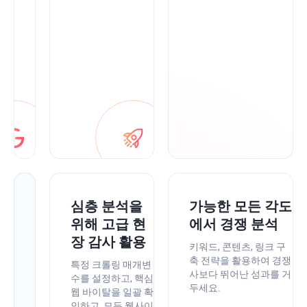
을
한
곳
에
서
관
리
하
세
요.
인
심층 분석을
가능한 모든 각도
앱
위해 고급 현
에서 경쟁 분석
최
장 감사 활용
키워드, 콘텐츠, 링크 구
적
축 전략을 활용하여 경쟁
특정 크롤링 매개변
사보다 뛰어난 성과를 거
화
수를 설정하고, 핵심
두세요.
웹 바이탈을 일괄 확
팁
인하고, 모든 웹사이