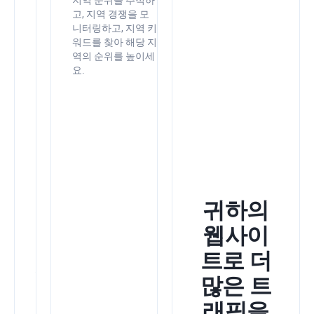
지역 순위를 추적하
성
고, 지역 경쟁을 모
니터링하고, 지역 키
을
워드를 찾아 해당 지
위
역의 순위를 높이세
해
요.
SEO
PowerSuite
를
Google
도
구
와
귀하의
통
웹사이
합
하
트로 더
세
많은 트
요
래픽을
Google