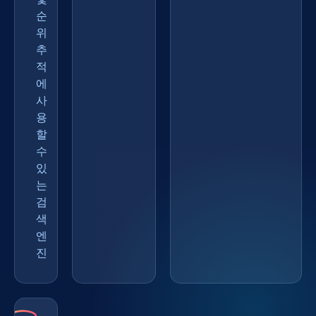
순
위
추
적
에
사
용
할
수
있
는
검
색
엔
진