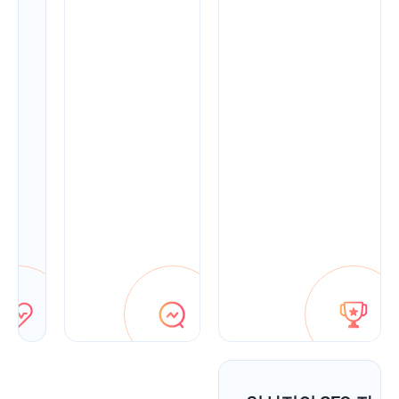
앱
최
적
화
팁
을
통
해
신
속
하
게
수
정
하
세
요.