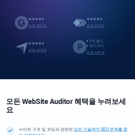
리뷰 533개
리뷰 312개
9개 출시
뱃지 4개
리뷰 312개
리뷰 187개
모든
WebSite Auditor
혜택을 누려보세
요
사이트 구조 및 코딩과 관련된
모든 기술적인 SEO 문제를 찾