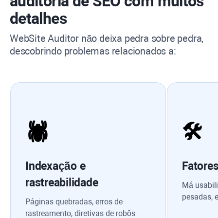
auditoria de SEO com muitos
detalhes
WebSite Auditor
não deixa pedra sobre pedra,
descobrindo problemas relacionados a:
🕷
🛠
Indexação e
Fatores
rastreabilidade
Má usabil
pesadas, 
Páginas quebradas, erros de
rastreamento, diretivas de robôs