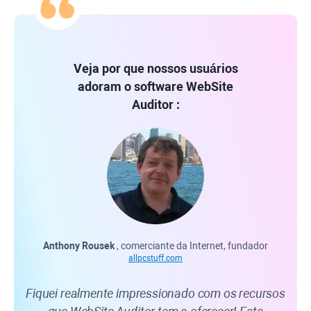
Veja por que nossos usuários
adoram o software
WebSite
Auditor
:
Anthony Rousek
, comerciante da Internet, fundador
Car
allpcstuff.com
Fiquei realmente impressionado com os recursos
We